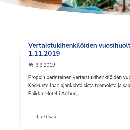
Syöpäyhdistyksen
jäsenjärjestö.
Vertaistukihenkilöiden vuosihuol
1.11.2019
8.8.2019
Propo:n perinteinen vertaistukihenkilöiden vu
Keskustellaan ajankohtaisista teemoista ja sa
Paikka: Hotelli Arthur,…
Lue lisää