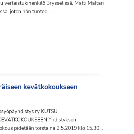
u vertaistukihenkilö Brysselissä. Matti Maltari
ssa, joten hän tuntee…
äiseen kevätkokoukseen
ssyöpäyhdistys ry KUTSU
EVÄTKOKOUKSEEN Yhdistyksen
kous pidetään torstaina 2.5.2019 klo 15.30…