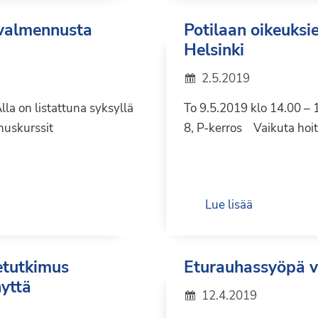
svalmennusta
Potilaan oikeuks
Helsinki
2.5.2019
la on listattuna syksyllä
To 9.5.2019 klo 14.00 –
uskurssit
8, P-kerros ​ ​ Vaikuta hoi
Lue lisää
etutkimus
Eturauhassyöpä v
nyttä
12.4.2019