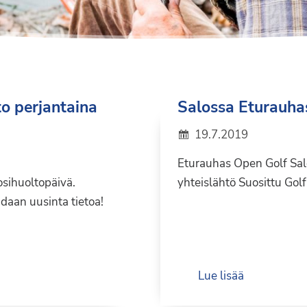
to perjantaina
Salossa Eturauha
19.7.2019
Eturauhas Open Golf Sal
osihuoltopäivä.
yhteislähtö Suosittu Gol
adaan uusinta tietoa!
Lue lisää