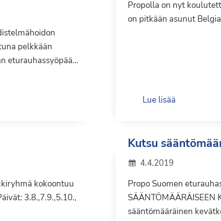
Propolla on nyt koulutett
on pitkään asunut Belgia
hdistelmähoidon
tuna pelkkään
aan eturauhassyöpää…
Lue lisää
Kutsu sääntömäär
4.4.2019
tukiryhmä kokoontuu
Propo Suomen eturauha
ivät: 3.8.,7.9.,5.10.,
SÄÄNTÖMÄÄRÄISEEN K
sääntömääräinen kevätko