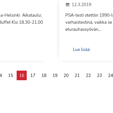
12.3.2019
ma-Helsinki Aikataulu:
PSA-testi otettiin 1990-
Buffet Klo 18.30-21.00
varhaistestinä, vaikka se 
eturauhassyövän…
Lue lisää
4
15
16
17
18
19
20
21
22
23
24