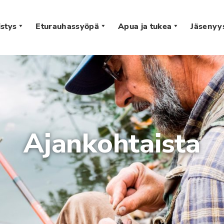
stys
Eturauhassyöpä
Apua ja tukea
Jäsenyy
s
Ajankohtaista