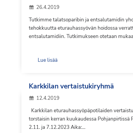
26.4.2019
Tutkimme talatsoparibin ja entsalutamidin y
tehokkuutta eturauhassyövän hoidossa verrat
entsalutamidiin. Tutkimukseen otetaan muk
Lue lisää
Karkkilan vertaistukiryhmä
12.4.2019
Karkkilan eturauhassyöpäpotilaiden vertais
torstaisin kerran kuukaudessa Pohjanpirtissä Pä
2.11. ja 7.12.2023 Aika:…