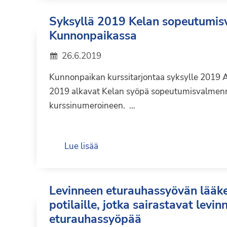
Syksyllä 2019 Kelan sopeutumi
Kunnonpaikassa
26.6.2019
Kunnonpaikan kurssitarjontaa syksylle 2019 Al
2019 alkavat Kelan syöpä sopeutumisvalmenn
kurssinumeroineen. …
Lue lisää
Levinneen eturauhassyövän lääk
potilaille, jotka sairastavat levin
eturauhassyöpää