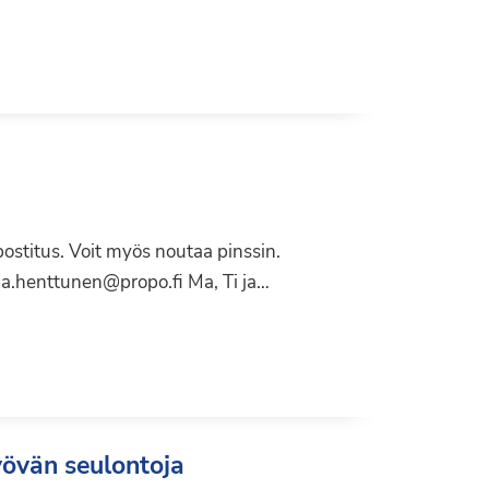
Liity jäseneksi
ostitus. Voit myös noutaa pinssin.
tja.henttunen@propo.fi Ma, Ti ja…
yövän seulontoja