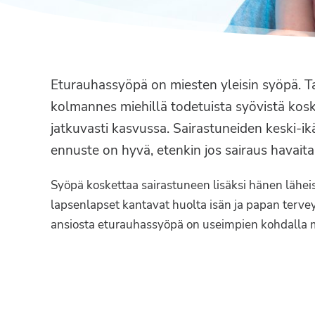
Syöpäyhdistyksen
jäsenjärjestö.
Eturauhassyöpä on miesten yleisin syöpä. Tau
kolmannes miehillä todetuista syövistä ko
jatkuvasti kasvussa. Sairastuneiden keski-
ennuste on hyvä, etenkin jos sairaus havaita
Syöpä koskettaa sairastuneen lisäksi hänen läheis
lapsenlapset kantavat huolta isän ja papan tervey
ansiosta eturauhassyöpä on useimpien kohdalla ma