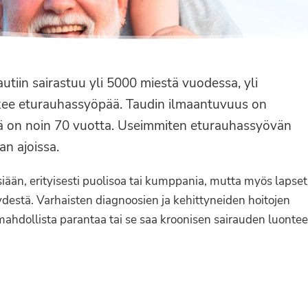
tiin sairastuu yli 5000 miestä vuodessa, yli
skee eturauhassyöpää. Taudin ilmaantuvuus on
ikä on noin 70 vuotta. Useimmiten eturauhassyövän
an ajoissa.
iään, erityisesti puolisoa tai kumppania, mutta myös lapset
destä. Varhaisten diagnoosien ja kehittyneiden hoitojen
hdollista parantaa tai se saa kroonisen sairauden luontee