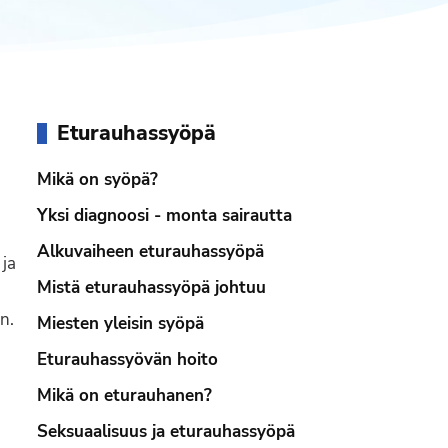
Ensisijainen
Eturauhassyöpä
sivupalkki
Mikä on syöpä?
Yksi diagnoosi - monta sairautta
Alkuvaiheen eturauhassyöpä
 ja
Mistä eturauhassyöpä johtuu
n.
Miesten yleisin syöpä
Eturauhassyövän hoito
Mikä on eturauhanen?
Seksuaalisuus ja eturauhassyöpä