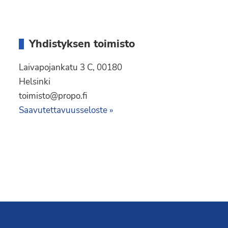
Liity jäseneksi
Yhdistyksen toimisto
Laivapojankatu 3 C, 00180
Helsinki
toimisto@propo.fi
Saavutettavuusseloste »