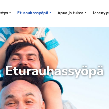
stys
Eturauhassyöpä
Apua ja tukea
Jäsenyy
s
Eturauhassyöpä