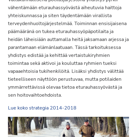
vähentämään eturauhassyövästä aiheutuvia haittoja
yhteiskunnassa ja siten täydentämään virallista
terveydenhuoltojärjestelmää. Toiminnan ensisijaisena
päämääränä on tukea eturauhassyöpäpotilaita ja
heidän läheisiään auttamalla heitä jaksamaan arjessa ja
parantamaan elämänlaatuaan. Tässä tarkoituksessa
yhdistys edistää ja kehittää vertaistukiryhmien
toimintaa sekä aktivoi ja kouluttaa ryhmien tueksi
vapaaehtoisia tukihenkilöitä. Lisäksi yhdistys välittää
tieteelliseen näyttöön perustuvaa, mutta potilaiden
ymmärrettävissä olevaa tietoa eturauhassyövästä ja
sen hoitovaihtoehdoista.
Lue koko strategia 2014-2018