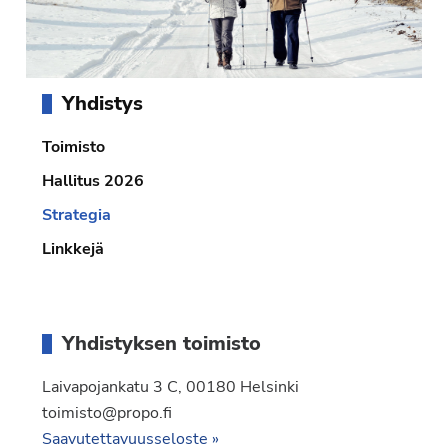
Ensisijainen
Yhdistys
sivupalkki
Toimisto
Hallitus 2026
Strategia
Linkkejä
Yhdistyksen toimisto
Laivapojankatu 3 C, 00180 Helsinki
toimisto@propo.fi
Saavutettavuusseloste »