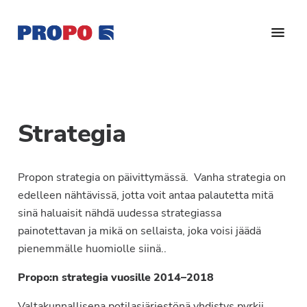
Hyppää
Hyppää
Hyppää
pääsisältöön
ensisijaiseen
alatunnisteeseen
sivupalkkiin
Yhdistys
Propo
on
/
valtakunnallinen
Suomen
potilasjärjestö,
Strategia
eturauhassyöpäyhdistys
joka
on
Ry
Propon strategia on päivittymässä. Vanha strategia on
perustettu
edelleen nähtävissä, jotta voit antaa palautetta mitä
vuonna
sinä haluaisit nähdä uudessa strategiassa
1997.
painotettavan ja mikä on sellaista, joka voisi jäädä
Yhdistys
pienemmälle huomiolle siinä..
on
Suomen
Propo:n strategia vuosille 2014–2018
Syöpäyhdistyksen
jäsenjärjestö.
Valtakunnallisena potilasjärjestönä yhdistys pyrkii