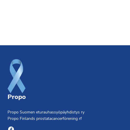
Footer
Propo
Propo Suomen eturauhassyöpäyhdistys ry
Propo Finlands prostatacancerförening rf
Facebook