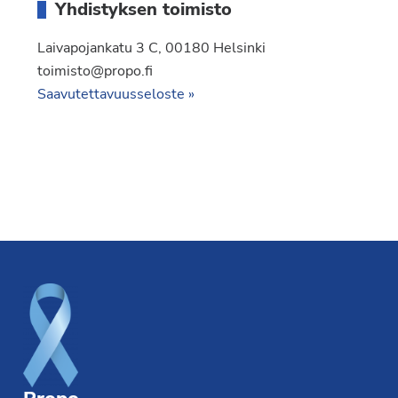
Yhdistyksen toimisto
Laivapojankatu 3 C, 00180 Helsinki
toimisto@propo.fi
Saavutettavuusseloste »
Footer