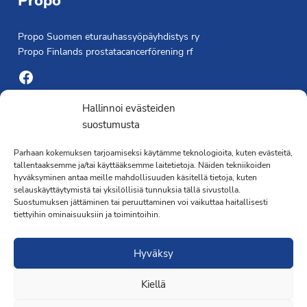
Propo
Propo Suomen eturauhassyöpäyhdistys ry
Propo Finlands prostatacancerförening rf
Facebook
Yhdistyksen toimisto
Hallinnoi evästeiden
suostumusta
Laivapojankatu 3 C, 00180 Helsinki
Parhaan kokemuksen tarjoamiseksi käytämme teknologioita, kuten evästeitä,
toimisto@propo.fi
tallentaaksemme ja/tai käyttääksemme laitetietoja. Näiden tekniikoiden
Saavutettavuusseloste »
hyväksyminen antaa meille mahdollisuuden käsitellä tietoja, kuten
Toiminnanjohtaja
selauskäyttäytymistä tai yksilöllisiä tunnuksia tällä sivustolla.
Suostumuksen jättäminen tai peruuttaminen voi vaikuttaa haitallisesti
tiettyihin ominaisuuksiin ja toimintoihin.
Kimmo Järvinen
Terveydenhoitaja
Hyväksy
041 501 4176
Kiellä