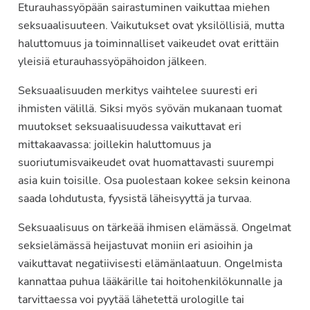
Eturauhassyöpään sairastuminen vaikuttaa miehen
seksuaalisuuteen. Vaikutukset ovat yksilöllisiä, mutta
haluttomuus ja toiminnalliset vaikeudet ovat erittäin
yleisiä eturauhassyöpähoidon jälkeen.
Seksuaalisuuden merkitys vaihtelee suuresti eri
ihmisten välillä. Siksi myös syövän mukanaan tuomat
muutokset seksuaalisuudessa vaikuttavat eri
mittakaavassa: joillekin haluttomuus ja
suoriutumisvaikeudet ovat huomattavasti suurempi
asia kuin toisille. Osa puolestaan kokee seksin keinona
saada lohdutusta, fyysistä läheisyyttä ja turvaa.
Seksuaalisuus on tärkeää ihmisen elämässä. Ongelmat
seksielämässä heijastuvat moniin eri asioihin ja
vaikuttavat negatiivisesti elämänlaatuun. Ongelmista
kannattaa puhua lääkärille tai hoitohenkilökunnalle ja
tarvittaessa voi pyytää lähetettä urologille tai