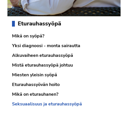
Ensisijainen
Eturauhassyöpä
sivupalkki
Mikä on syöpä?
Yksi diagnoosi - monta sairautta
Alkuvaiheen eturauhassyöpä
Mistä eturauhassyöpä johtuu
Miesten yleisin syöpä
Eturauhassyövän hoito
Mikä on eturauhanen?
Seksuaalisuus ja eturauhassyöpä