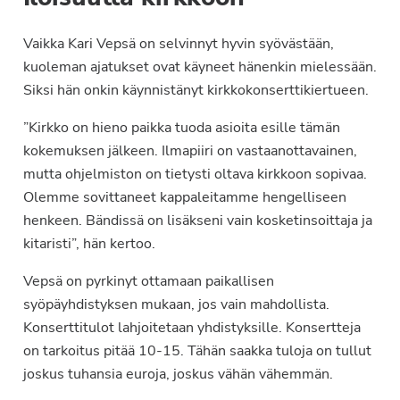
Vaikka Kari Vepsä on selvinnyt hyvin syövästään,
kuoleman ajatukset ovat käyneet hänenkin mielessään.
Siksi hän onkin käynnistänyt kirkkokonserttikiertueen.
”Kirkko on hieno paikka tuoda asioita esille tämän
kokemuksen jälkeen. Ilmapiiri on vastaanottavainen,
mutta ohjelmiston on tietysti oltava kirkkoon sopivaa.
Olemme sovittaneet kappaleitamme hengelliseen
henkeen. Bändissä on lisäkseni vain kosketinsoittaja ja
kitaristi”, hän kertoo.
Vepsä on pyrkinyt ottamaan paikallisen
syöpäyhdistyksen mukaan, jos vain mahdollista.
Konserttitulot lahjoitetaan yhdistyksille. Konsertteja
on tarkoitus pitää 10-15. Tähän saakka tuloja on tullut
joskus tuhansia euroja, joskus vähän vähemmän.