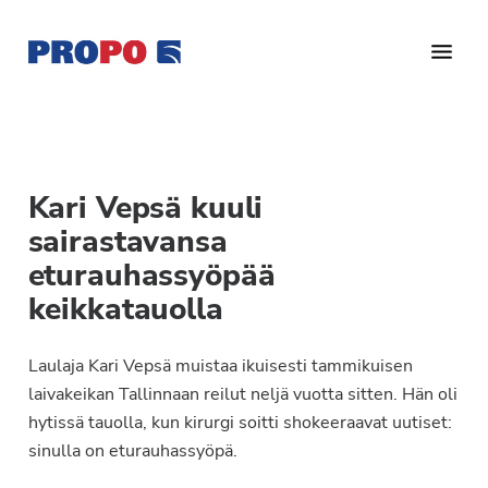
Hyppää
Hyppää
Hyppää
pääsisältöön
ensisijaiseen
alatunnisteeseen
sivupalkkiin
Yhdistys
Propo
on
/
valtakunnallinen
Suomen
potilasjärjestö,
Kari Vepsä kuuli
eturauhassyöpäyhdistys
joka
sairastavansa
on
Ry
eturauhassyöpää
perustettu
keikkatauolla
vuonna
1997.
Laulaja Kari Vepsä muistaa ikuisesti tammikuisen
Yhdistys
laivakeikan Tallinnaan reilut neljä vuotta sitten. Hän oli
on
hytissä tauolla, kun kirurgi soitti shokeeraavat uutiset:
Suomen
sinulla on eturauhassyöpä.
Syöpäyhdistyksen
jäsenjärjestö.