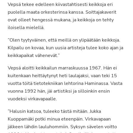
Vepsä tekee edelleen kiivastahtisesti keikkoja eri
puolella maata orkesterinsa kanssa. Soittajakaverit
ovat olleet hengessä mukana, ja keikkoja on tehty
iloisella mielellä.
”Olen tyytyväinen, että meillä on ylipäätään keikkoja.
Kilpailu on kovaa, kun uusia artisteja tulee koko ajan ja
keikkapaikat vähenevät.”
Vepsä aloitti keikkailun marraskuussa 1967. Hän ei
kuitenkaan heittäytynyt heti laulajaksi, vaan teki 15
vuotta töitä tietotekniikan lehtorina Haminassa. Vasta
vuonna 1992 hän, jäi artistiksi ja silloinkin ensin
vuodeksi virkavapaalle.
”Halusin katsoa, tuleeko tästä mitään. Jukka
Kuoppamäki potki minua eteenpäin. Virkavapaan
jälkeen lähdin lauluhommiin. Syksyn sävelen voitto