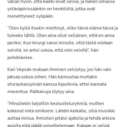
vallan hyvin, että kaikki eivät selviä, ja hänen omassa
ystäväpiirissäänkin on henkilöitä, jotka ovat
menehtyneet syöpään.
”Olen kyllä itsekin miettinyt, oliko tämä elämä tässä ja
tuleeko lähtö. Olen aina ollut sellainen, että en anna
periksi. Kun kirurgi sanoi minulle, että tästä voidaan
selvitä, se antoi uskoa, että voin selvitä”, hän
pohdiskelee.
Kari Vepsän mukaan ihminen selviytyy, jos hän vain
jaksaa uskoa siihen. Hän kannustaa muitakin
eturauhassyövän kanssa kipuilevia, ettei kannata
masentua. Ratkaisuja löytyy aina.
”Minullekin tarjottiin keskusteluryhmiä, mutten
kokenut niitä omikseni. Lähdin keikalle, sillä musiikki
auttaa minua. Ihmisten pitäisi ajatella ja tehdä arkisia
asioita eikä jäädä voivottelemaan. Kukaan ei selviä