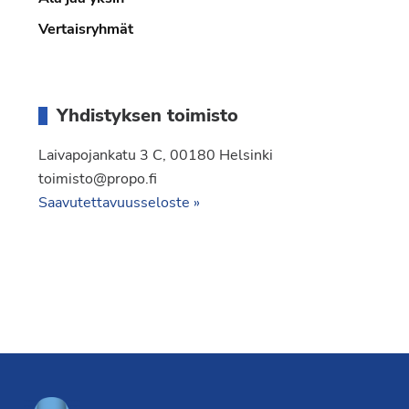
Vertaisryhmät
Yhdistyksen toimisto
Laivapojankatu 3 C, 00180 Helsinki
toimisto@propo.fi
Saavutettavuusseloste »
Footer