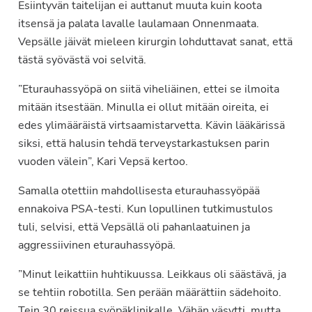
Esiintyvän taitelijan ei auttanut muuta kuin koota
itsensä ja palata lavalle laulamaan Onnenmaata.
Vepsälle jäivät mieleen kirurgin lohduttavat sanat, että
tästä syövästä voi selvitä.
”Eturauhassyöpä on siitä viheliäinen, ettei se ilmoita
mitään itsestään. Minulla ei ollut mitään oireita, ei
edes ylimääräistä virtsaamistarvetta. Kävin lääkärissä
siksi, että halusin tehdä terveystarkastuksen parin
vuoden välein”, Kari Vepsä kertoo.
Samalla otettiin mahdollisesta eturauhassyöpää
ennakoiva PSA-testi. Kun lopullinen tutkimustulos
tuli, selvisi, että Vepsällä oli pahanlaatuinen ja
aggressiivinen eturauhassyöpä.
”Minut leikattiin huhtikuussa. Leikkaus oli säästävä, ja
se tehtiin robotilla. Sen perään määrättiin sädehoito.
Tein 30 reissua syöpäklinikalle. Vähän väsytti, mutta