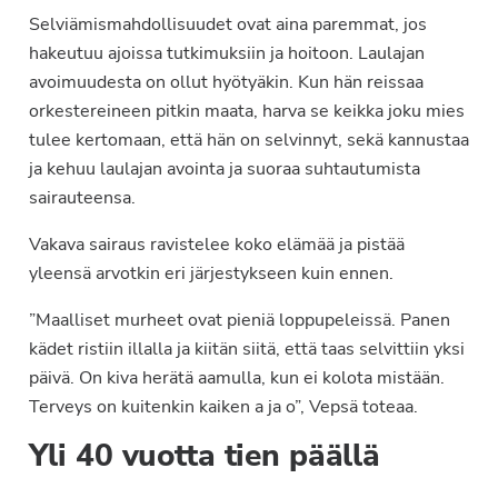
Selviämismahdollisuudet ovat aina paremmat, jos
hakeutuu ajoissa tutkimuksiin ja hoitoon. Laulajan
avoimuudesta on ollut hyötyäkin. Kun hän reissaa
orkestereineen pitkin maata, harva se keikka joku mies
tulee kertomaan, että hän on selvinnyt, sekä kannustaa
ja kehuu laulajan avointa ja suoraa suhtautumista
sairauteensa.
Vakava sairaus ravistelee koko elämää ja pistää
yleensä arvotkin eri järjestykseen kuin ennen.
”Maalliset murheet ovat pieniä loppupeleissä. Panen
kädet ristiin illalla ja kiitän siitä, että taas selvittiin yksi
päivä. On kiva herätä aamulla, kun ei kolota mistään.
Terveys on kuitenkin kaiken a ja o”, Vepsä toteaa.
Yli 40 vuotta tien päällä