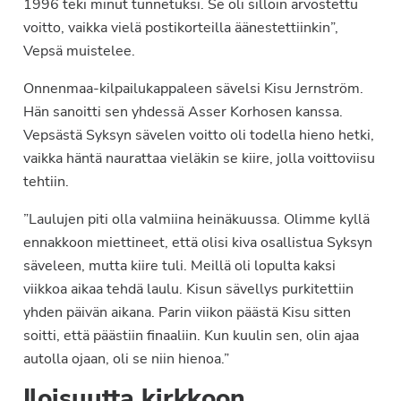
1996 teki minut tunnetuksi. Se oli silloin arvostettu
voitto, vaikka vielä postikorteilla äänestettiinkin”,
Vepsä muistelee.
Onnenmaa-kilpailukappaleen sävelsi Kisu Jernström.
Hän sanoitti sen yhdessä Asser Korhosen kanssa.
Vepsästä Syksyn sävelen voitto oli todella hieno hetki,
vaikka häntä naurattaa vieläkin se kiire, jolla voittoviisu
tehtiin.
”Laulujen piti olla valmiina heinäkuussa. Olimme kyllä
ennakkoon miettineet, että olisi kiva osallistua Syksyn
säveleen, mutta kiire tuli. Meillä oli lopulta kaksi
viikkoa aikaa tehdä laulu. Kisun sävellys purkitettiin
yhden päivän aikana. Parin viikon päästä Kisu sitten
soitti, että päästiin finaaliin. Kun kuulin sen, olin ajaa
autolla ojaan, oli se niin hienoa.”
Iloisuutta kirkkoon