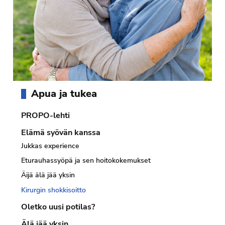
Ensisijainen
Apua ja tukea
sivupalkki
PROPO-lehti
Elämä syövän kanssa
Jukkas experience
Eturauhassyöpä ja sen hoitokokemukset
Äijä älä jää yksin
Kirurgin shokkisoitto
Oletko uusi potilas?
Älä jää yksin