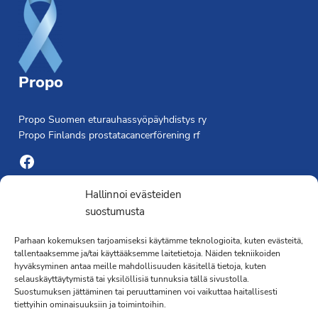
Propo
Propo Suomen eturauhassyöpäyhdistys ry
Propo Finlands prostatacancerförening rf
Facebook
Yhdistyksen toimisto
Hallinnoi evästeiden
suostumusta
Laivapojankatu 3 C, 00180 Helsinki
Parhaan kokemuksen tarjoamiseksi käytämme teknologioita, kuten evästeitä,
toimisto@propo.fi
tallentaaksemme ja/tai käyttääksemme laitetietoja. Näiden tekniikoiden
Saavutettavuusseloste »
hyväksyminen antaa meille mahdollisuuden käsitellä tietoja, kuten
Toiminnanjohtaja
selauskäyttäytymistä tai yksilöllisiä tunnuksia tällä sivustolla.
Suostumuksen jättäminen tai peruuttaminen voi vaikuttaa haitallisesti
tiettyihin ominaisuuksiin ja toimintoihin.