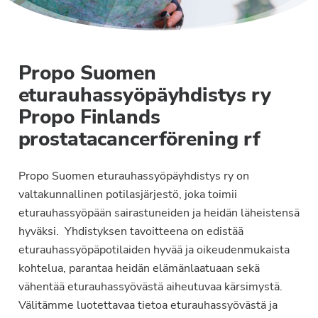
Propo Suomen
eturauhassyöpäyhdistys ry
Propo Finlands
prostatacancerförening rf
Propo Suomen eturauhassyöpäyhdistys ry on
valtakunnallinen potilasjärjestö, joka toimii
eturauhassyöpään sairastuneiden ja heidän läheistensä
hyväksi. Yhdistyksen tavoitteena on edistää
eturauhassyöpäpotilaiden hyvää ja oikeudenmukaista
kohtelua, parantaa heidän elämänlaatuaan sekä
vähentää eturauhassyövästä aiheutuvaa kärsimystä.
Välitämme luotettavaa tietoa eturauhassyövästä ja