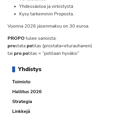
Yhdessäoloa ja virkistystä
Kysy tarkemmin Proposta.
Vuonna 2026 jäsenmaksu on 30 euroa.
PROPO
tulee sanoista:
pro
stata
po
tilas (prostata=eturauhanen)
tai
pro
po
tilas = ”potilaan hyväksi”
Ensisijainen
Yhdistys
sivupalkki
Toimisto
Hallitus 2026
Strategia
Linkkejä