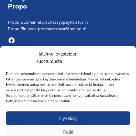
Propo
Propo Suomen eturauhassyöpäyhdistys ry
Propo Finlands prostatacancerförening rf
Facebook
Yhdistyksen toimisto
Hallinnoi evästeiden
suostumusta
Laivapojankatu 3 C, 00180 Helsinki
Parhaan kokemuksen tarjoamiseksi käytämme teknologioita, kuten evästeitä,
toimisto@propo.fi
tallentaaksemme ja/tai käyttääksemme laitetietoja. Näiden tekniikoiden
Saavutettavuusseloste »
hyväksyminen antaa meille mahdollisuuden käsitellä tietoja, kuten
Toiminnanjohtaja
selauskäyttäytymistä tai yksilöllisiä tunnuksia tällä sivustolla.
Suostumuksen jättäminen tai peruuttaminen voi vaikuttaa haitallisesti
tiettyihin ominaisuuksiin ja toimintoihin.
Kimmo Järvinen
Terveydenhoitaja
Hyväksy
041 501 4176
Kiellä