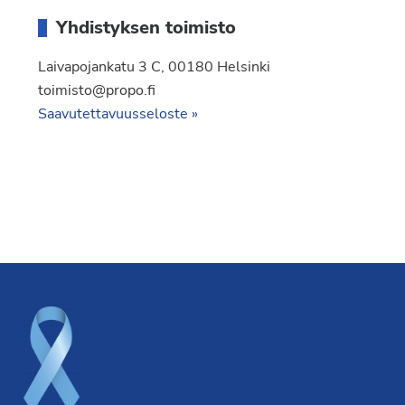
Yhdistyksen toimisto
Laivapojankatu 3 C, 00180 Helsinki
toimisto@propo.fi
Saavutettavuusseloste »
Footer