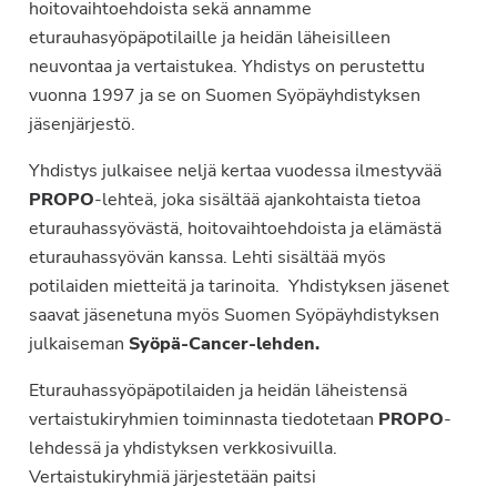
hoitovaihtoehdoista sekä annamme
eturauhasyöpäpotilaille ja heidän läheisilleen
neuvontaa ja vertaistukea. Yhdistys on perustettu
vuonna 1997 ja se on Suomen Syöpäyhdistyksen
jäsenjärjestö.
Yhdistys julkaisee neljä kertaa vuodessa ilmestyvää
PROPO
-lehteä, joka sisältää ajankohtaista tietoa
eturauhassyövästä, hoitovaihtoehdoista ja elämästä
eturauhassyövän kanssa. Lehti sisältää myös
potilaiden mietteitä ja tarinoita. Yhdistyksen jäsenet
saavat jäsenetuna myös Suomen Syöpäyhdistyksen
julkaiseman
Syöpä-Cancer-lehden.
Eturauhassyöpäpotilaiden ja heidän läheistensä
vertaistukiryhmien toiminnasta tiedotetaan
PROPO
-
lehdessä ja yhdistyksen verkkosivuilla.
Vertaistukiryhmiä järjestetään paitsi