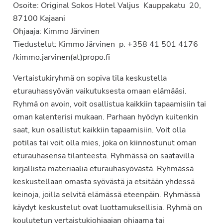
Osoite: Original Sokos Hotel Valjus Kauppakatu 20,
87100 Kajaani
Ohjaaja: Kimmo Järvinen
Tiedustelut: Kimmo Järvinen p. +358 41 501 4176
/kimmo.jarvinen(at)propo.fi
Vertaistukiryhmä on sopiva tila keskustella
eturauhassyövän vaikutuksesta omaan elämääsi.
Ryhmä on avoin, voit osallistua kaikkiin tapaamisiin tai
oman kalenterisi mukaan. Parhaan hyödyn kuitenkin
saat, kun osallistut kaikkiin tapaamisiin. Voit olla
potilas tai voit olla mies, joka on kiinnostunut oman
eturauhasensa tilanteesta. Ryhmässä on saatavilla
kirjallista materiaalia eturauhasyövästä. Ryhmässä
keskustellaan omasta syövästä ja etsitään yhdessä
keinoja, joilla selvitä elämässä eteenpäin. Ryhmässä
käydyt keskustelut ovat luottamuksellisia. Ryhmä on
koulutetun vertaistukiohjaajan ohjaama tai