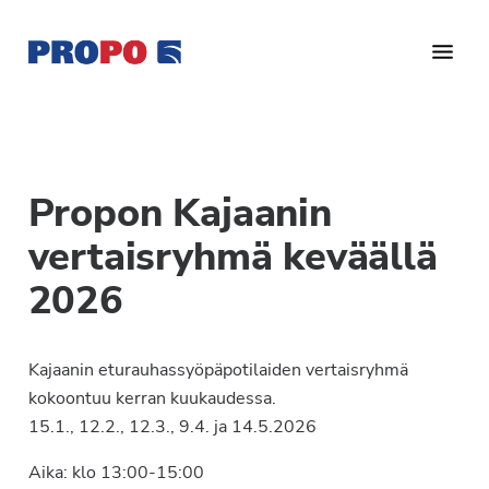
Hyppää
Hyppää
Hyppää
pääsisältöön
ensisijaiseen
alatunnisteeseen
sivupalkkiin
Yhdistys
Propo
on
/
valtakunnallinen
Suomen
potilasjärjestö,
Propon Kajaanin
eturauhassyöpäyhdistys
joka
vertaisryhmä keväällä
on
Ry
perustettu
2026
vuonna
1997.
Yhdistys
Kajaanin eturauhassyöpäpotilaiden vertaisryhmä
on
kokoontuu kerran kuukaudessa.
Suomen
15.1., 12.2., 12.3., 9.4. ja 14.5.2026
Syöpäyhdistyksen
Aika: klo 13:00-15:00
jäsenjärjestö.