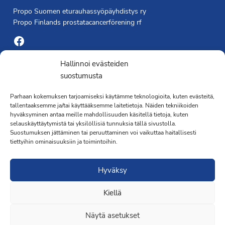
Propo Suomen eturauhassyöpäyhdistys ry
Propo Finlands prostatacancerförening rf
Facebook
Yhdistyksen toimisto
Hallinnoi evästeiden
suostumusta
Laivapojankatu 3 C, 00180 Helsinki
Parhaan kokemuksen tarjoamiseksi käytämme teknologioita, kuten evästeitä,
toimisto@propo.fi
tallentaaksemme ja/tai käyttääksemme laitetietoja. Näiden tekniikoiden
Saavutettavuusseloste »
hyväksyminen antaa meille mahdollisuuden käsitellä tietoja, kuten
Toiminnanjohtaja
selauskäyttäytymistä tai yksilöllisiä tunnuksia tällä sivustolla.
Suostumuksen jättäminen tai peruuttaminen voi vaikuttaa haitallisesti
tiettyihin ominaisuuksiin ja toimintoihin.
Kimmo Järvinen
Terveydenhoitaja
Hyväksy
041 501 4176
Kiellä
Näytä asetukset