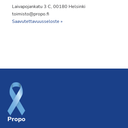
Laivapojankatu 3 C, 00180 Helsinki
toimisto@propo.fi
Saavutettavuusseloste »
Footer
Propo