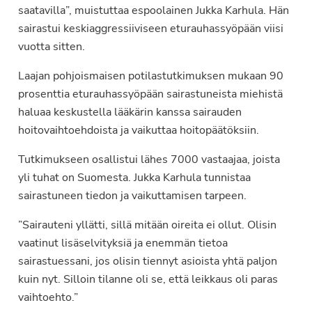
saatavilla”, muistuttaa espoolainen Jukka Karhula. Hän
sairastui keskiaggressiiviseen eturauhassyöpään viisi
vuotta sitten.
Laajan pohjoismaisen potilastutkimuksen mukaan 90
prosenttia eturauhassyöpään sairastuneista miehistä
haluaa keskustella lääkärin kanssa sairauden
hoitovaihtoehdoista ja vaikuttaa hoitopäätöksiin.
Tutkimukseen osallistui lähes 7000 vastaajaa, joista
yli tuhat on Suomesta. Jukka Karhula tunnistaa
sairastuneen tiedon ja vaikuttamisen tarpeen.
”Sairauteni yllätti, sillä mitään oireita ei ollut. Olisin
vaatinut lisäselvityksiä ja enemmän tietoa
sairastuessani, jos olisin tiennyt asioista yhtä paljon
kuin nyt. Silloin tilanne oli se, että leikkaus oli paras
vaihtoehto.”