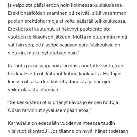
ja vaipoista pääsi eroon noin kolmessa kuukaudessa.
Erektiohäiriöiden saaminen oli selvää, sillä vasemman
puolen erektiohermoja ei voitu säästää leikkauksessa.
Erektiota ei kuulunut, ei näkynyt puoleentoista
vuoteen leikkauksen jälkeen. Mutta mieluummin minä
valitsin sen, että syöpä saadaan pois. Vaikeuksia on
vieläkin, mutta nyt eletään näin.”
Karhula pääsi syöpähoitajan vastaanotolle vasta, kun
leikkauksesta oli kulunut kolme kuukautta. Hoitajan
kanssa oli aikaa keskustella taudista ja hoitojen
vaikutuksesta elämään.
”Se keskustelu olisi pitänyt käydä jo ennen hoitoja.
Olisin tarvinnut syvällisempää tietoa.”
Karhulalla on edessään vuodenvaihteessa taudin
viisivuotiskontrolli. Jos tilanne on hyvä, hänet todetaan