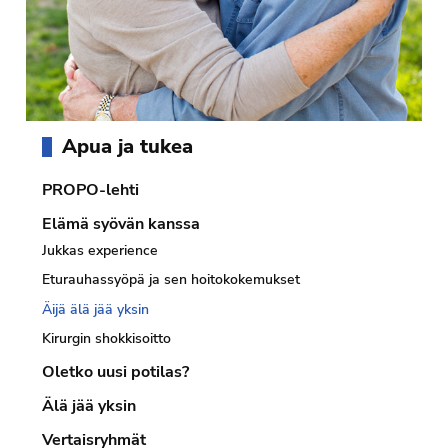
Ensisijainen
Apua ja tukea
sivupalkki
PROPO-lehti
Elämä syövän kanssa
Jukkas experience
Eturauhassyöpä ja sen hoitokokemukset
Äijä älä jää yksin
Kirurgin shokkisoitto
Oletko uusi potilas?
Älä jää yksin
Vertaisryhmät