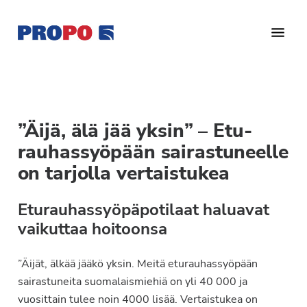
Hyppää
Hyppää
Hyppää
pääsisältöön
ensisijaiseen
alatunnisteeseen
sivupalkkiin
Yhdistys
Propo
on
/
valtakunnallinen
Suomen
potilasjärjestö,
”Äijä, älä jää yksin” – Etu­
eturauhassyöpäyhdistys
joka
rauhassyöpään sairastuneelle
on
Ry
on tarjolla vertais­tukea
perustettu
vuonna
Eturauhassyöpäpotilaat haluavat
1997.
vaikuttaa hoitoonsa
Yhdistys
on
”Äijät, älkää jääkö yksin. Meitä eturauhassyöpään
Suomen
sairastuneita suomalaismiehiä on yli 40 000 ja
Syöpäyhdistyksen
vuosittain tulee noin 4000 lisää. Vertaistukea on
jäsenjärjestö.