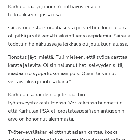
Karhula päätyi jonoon robottiavusteiseen
leikkaukseen, jossa osa
sairastuneesta eturauhasesta poistettiin. Jonotusaika
oli pitkä ja sitä venytti sikainfluenssaepidemia. Sairaus
todettiin heinäkuussa ja leikkaus oli joulukuun alussa.
”Jonotus jäyti mieltä. Tuli mieleen, että syöpä saattaa
karata ja levitä. Olisin halunnut heti selvyyden siitä,
saadaanko syöpä kokonaan pois. Olisin tarvinnut
vertaistukea jonotusaikana.”
Karhulan sairauden jäljille päästiin
työterveystarkastuksessa. Verikokeissa huomattiin,
että Karhulan PSA eli prostataspesifisen antigeenin
arvo on kohonnut aiemmasta.
Työterveyslääkäri ei ottanut asiaan kantaa, koska