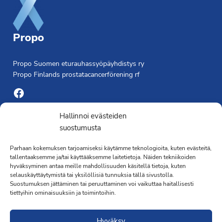
Propo
Propo Suomen eturauhassyöpäyhdistys ry
Propo Finlands prostatacancerförening rf
Facebook
Yhdistyksen toimisto
Hallinnoi evästeiden
suostumusta
Laivapojankatu 3 C, 00180 Helsinki
Parhaan kokemuksen tarjoamiseksi käytämme teknologioita, kuten evästeitä,
toimisto@propo.fi
tallentaaksemme ja/tai käyttääksemme laitetietoja. Näiden tekniikoiden
Saavutettavuusseloste »
hyväksyminen antaa meille mahdollisuuden käsitellä tietoja, kuten
Toiminnanjohtaja
selauskäyttäytymistä tai yksilöllisiä tunnuksia tällä sivustolla.
Suostumuksen jättäminen tai peruuttaminen voi vaikuttaa haitallisesti
tiettyihin ominaisuuksiin ja toimintoihin.
Kimmo Järvinen
Terveydenhoitaja
Hyväksy