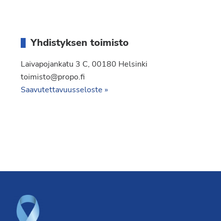
Yhdistyksen toimisto
Laivapojankatu 3 C, 00180 Helsinki
toimisto@propo.fi
Saavutettavuusseloste »
Footer