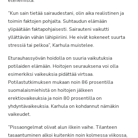
etenemistä.
”Kun sain tietää sairaudestani, olin aika realistinen ja
toimin faktojen pohjalta. Suhtaudun elämään
ylipäätään faktapohjaisesti. Sairauteni vaikutti
yllättävän vähän lähipiiriini. He eivät kokeneet suurta
stressiä tai pelkoa”, Karhula muistelee.
Eturauhassyövän
hoidolla on suuria vaikutuksia
potilaiden elämään. Hoitojen seurauksena voi olla
esimerkiksi vaikeuksia pidättää virtsaa.
Potilastutkimuksen mukaan noin 86 prosentilla
suomalaismiehistä on hoitojen jälkeen
erektiovaikeuksia ja noin 80 prosentilla on
yhdyntävaikeuksia. Karhula on kohdannut nämäkin
vaikeudet.
”Pissaongelmat olivat alun ilkein vaihe. Tilanteen
tasaantuminen alkoi kuitenkin noin kolmessa viikossa,