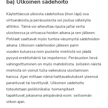
ba) Ulkoinen sädehoito
Käytettäessä ulkoista sädehoitoa (ihon läpi) osa
virtsarakosta ja peräsuolesta voi joutua säteilylle
alttiiksi. Tämä voi aiheuttaa ripulia ja/tai verta
ulosteessa ja virtsassa hoidon aikana ja sen jälkeen.
Potilaat saattavat myös tuntea väsymystä sädehoidon
aikana. Ulkoisen sädehoidon jälkeen parin
vuoden kuluessa noin puolelle miehistä voi jäädä
pysyvä erektiohäiriö tai impotenssi. Peräsuolen lievä
vahingoittuminen on myös mahdollista. Joillekin näistä
miehistä on voinut tulla vaikeuksia ulostamisen
kanssa. Ajan mittaan nämä haittavaikutukset yleensä
parantuvat tai lievittyvät. Ulkoinen sädehoito
toteutetaan poliklinikalla: toimenpiteet
tapahtuvat jokaisena arkipäivänä esim. seitsemän
viikon ajan.