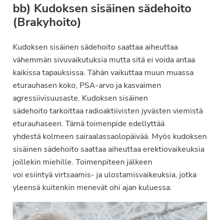
bb) Kudoksen sisäinen sädehoito
(Brakyhoito)
Kudoksen sisäinen sädehoito saattaa aiheuttaa
vähemmän sivuvaikutuksia mutta sitä ei voida antaa
kaikissa tapauksissa. Tähän vaikuttaa muun muassa
eturauhasen koko, PSA-arvo ja kasvaimen
agressiivisuusaste. Kudoksen sisäinen
sädehoito tarkoittaa radioaktiivisten jyvästen viemistä
eturauhaseen. Tämä toimenpide edellyttää
yhdestä kolmeen sairaalassaolopäivää. Myös kudoksen
sisäinen sädehoito saattaa aiheuttaa erektiovaikeuksia
joillekin miehille. Toimenpiteen jälkeen
voi esiintyä virtsaamis- ja ulostamisvaikeuksia, jotka
yleensä kuitenkin menevät ohi ajan kuluessa.