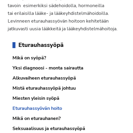
tavoin esimerkiksi sädehoidolla, hormoneilla
tai erilaisilla lääke- ja lääkeyhdistelmähoidoilla.
Levinneen eturauhassyövän hoitoon kehitetään
jatkuvasti uusia lääkkeitä ja lääkeyhdistelmähoitoja.
Ensisijainen
Eturauhassyöpä
sivupalkki
Mikä on syöpä?
Yksi diagnoosi - monta sairautta
Alkuvaiheen eturauhassyöpä
Mistä eturauhassyöpä johtuu
Miesten yleisin syöpä
Eturauhassyövän hoito
Mikä on eturauhanen?
Seksuaalisuus ja eturauhassyöpä