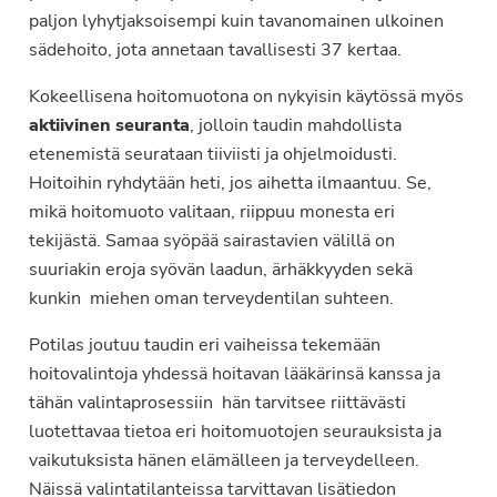
paljon lyhytjaksoisempi kuin tavanomainen ulkoinen
sädehoito, jota annetaan tavallisesti 37 kertaa.
Kokeellisena hoitomuotona on nykyisin käytössä myös
aktiivinen seuranta
, jolloin taudin mahdollista
etenemistä seurataan tiiviisti ja ohjelmoidusti.
Hoitoihin ryhdytään heti, jos aihetta ilmaantuu. Se,
mikä hoitomuoto valitaan, riippuu monesta eri
tekijästä. Samaa syöpää sairastavien välillä on
suuriakin eroja syövän laadun, ärhäkkyyden sekä
kunkin miehen oman terveydentilan suhteen.
Potilas joutuu taudin eri vaiheissa tekemään
hoitovalintoja yhdessä hoitavan lääkärinsä kanssa ja
tähän valintaprosessiin hän tarvitsee riittävästi
luotettavaa tietoa eri hoitomuotojen seurauksista ja
vaikutuksista hänen elämälleen ja terveydelleen.
Näissä valintatilanteissa tarvittavan lisätiedon