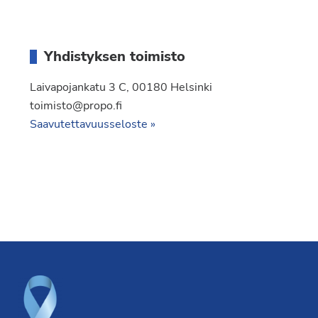
Yhdistyksen toimisto
Laivapojankatu 3 C, 00180 Helsinki
toimisto@propo.fi
Saavutettavuusseloste »
Footer