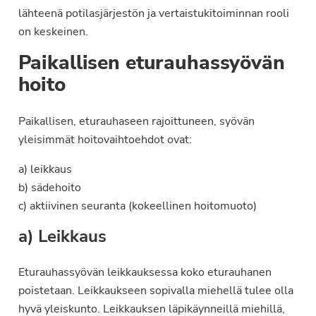
lähteenä potilasjärjestön ja vertaistukitoiminnan rooli
on keskeinen.
Paikallisen eturauhassyövän
hoito
Paikallisen, eturauhaseen rajoittuneen, syövän
yleisimmät hoitovaihtoehdot ovat:
a) leikkaus
b) sädehoito
c) aktiivinen seuranta (kokeellinen hoitomuoto)
a) Leikkaus
Eturauhassyövän leikkauksessa koko eturauhanen
poistetaan. Leikkaukseen sopivalla miehellä tulee olla
hyvä yleiskunto. Leikkauksen läpikäynneillä miehillä,