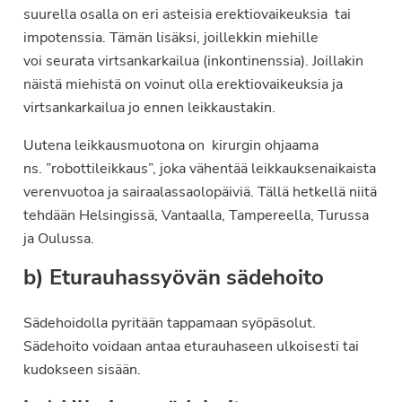
suurella osalla on eri asteisia erektiovaikeuksia tai
impotenssia. Tämän lisäksi, joillekkin miehille
voi seurata virtsankarkailua (inkontinenssia). Joillakin
näistä miehistä on voinut olla erektiovaikeuksia ja
virtsankarkailua jo ennen leikkaustakin.
Uutena leikkausmuotona on kirurgin ohjaama
ns. ”robottileikkaus”, joka vähentää leikkauksenaikaista
verenvuotoa ja sairaalassaolopäiviä. Tällä hetkellä niitä
tehdään Helsingissä, Vantaalla, Tampereella, Turussa
ja Oulussa.
b) Eturauhassyövän sädehoito
Sädehoidolla pyritään tappamaan syöpäsolut.
Sädehoito voidaan antaa eturauhaseen ulkoisesti tai
kudokseen sisään.