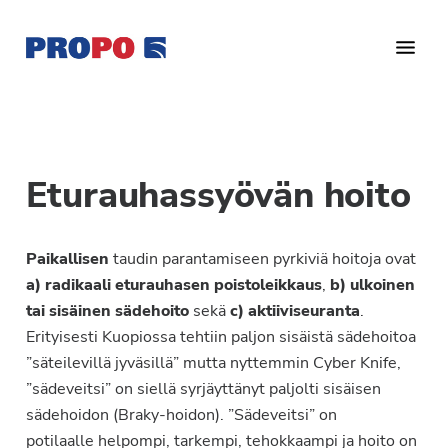
Hyppää
Hyppää
Hyppää
pääsisältöön
ensisijaiseen
alatunnisteeseen
sivupalkkiin
Yhdistys
Propo
on
/
valtakunnallinen
Suomen
potilasjärjestö,
Eturauhassyövän hoito
eturauhassyöpäyhdistys
joka
on
Ry
Paikallisen
taudin parantamiseen pyrkiviä hoitoja ovat
perustettu
a) radikaali eturauhasen poistoleikkaus
,
b) ulkoinen
vuonna
tai sisäinen sädehoito
sekä
c) aktiiviseuranta
.
1997.
Erityisesti Kuopiossa tehtiin paljon sisäistä sädehoitoa
Yhdistys
”säteilevillä jyväsillä” mutta nyttemmin Cyber Knife,
on
”sädeveitsi” on siellä syrjäyttänyt paljolti sisäisen
Suomen
sädehoidon (Braky-hoidon). ”Sädeveitsi” on
Syöpäyhdistyksen
potilaalle helpompi, tarkempi, tehokkaampi ja hoito on
jäsenjärjestö.