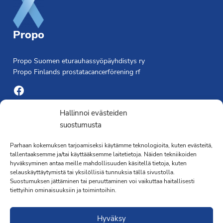
Propo
Propo Suomen eturauhassyöpäyhdistys ry
Propo Finlands prostatacancerförening rf
Facebook
Yhdistyksen toimisto
Hallinnoi evästeiden
suostumusta
Laivapojankatu 3 C, 00180 Helsinki
Parhaan kokemuksen tarjoamiseksi käytämme teknologioita, kuten evästeitä,
toimisto@propo.fi
tallentaaksemme ja/tai käyttääksemme laitetietoja. Näiden tekniikoiden
Saavutettavuusseloste »
hyväksyminen antaa meille mahdollisuuden käsitellä tietoja, kuten
Toiminnanjohtaja
selauskäyttäytymistä tai yksilöllisiä tunnuksia tällä sivustolla.
Suostumuksen jättäminen tai peruuttaminen voi vaikuttaa haitallisesti
tiettyihin ominaisuuksiin ja toimintoihin.
Kimmo Järvinen
Terveydenhoitaja
Hyväksy