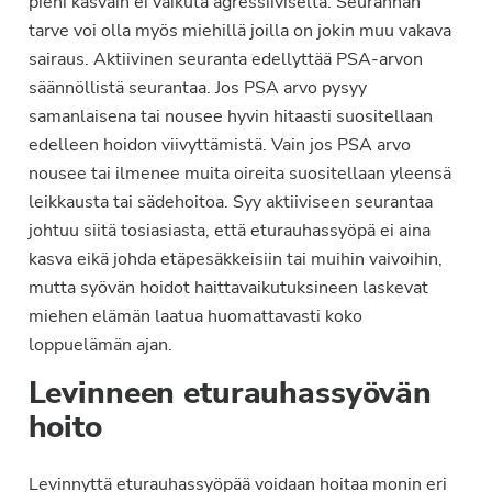
pieni kasvain ei vaikuta agressiiviselta. Seurannan
tarve voi olla myös miehillä joilla on jokin muu vakava
sairaus. Aktiivinen seuranta edellyttää PSA-arvon
säännöllistä seurantaa. Jos PSA arvo pysyy
samanlaisena tai nousee hyvin hitaasti suositellaan
edelleen hoidon viivyttämistä. Vain jos PSA arvo
nousee tai ilmenee muita oireita suositellaan yleensä
leikkausta tai sädehoitoa. Syy aktiiviseen seurantaa
johtuu siitä tosiasiasta, että eturauhassyöpä ei aina
kasva eikä johda etäpesäkkeisiin tai muihin vaivoihin,
mutta syövän hoidot haittavaikutuksineen laskevat
miehen elämän laatua huomattavasti koko
loppuelämän ajan.
Levinneen eturauhassyövän
hoito
Levinnyttä eturauhassyöpää voidaan hoitaa monin eri