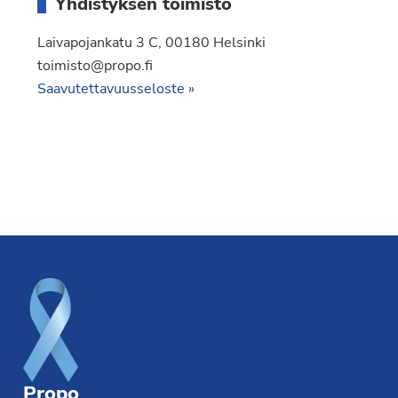
Yhdistyksen toimisto
Laivapojankatu 3 C, 00180 Helsinki
toimisto@propo.fi
Saavutettavuusseloste »
Footer
Propo