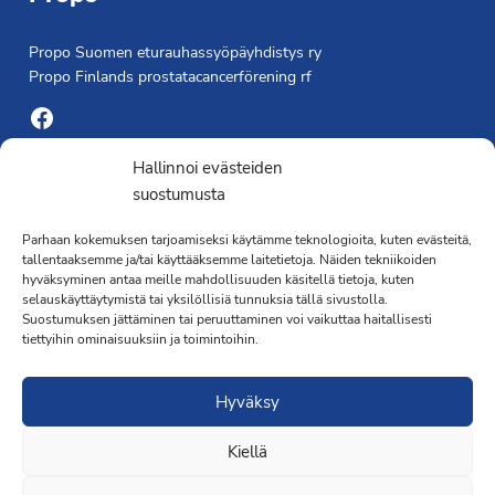
Propo Suomen eturauhassyöpäyhdistys ry
Propo Finlands prostatacancerförening rf
Facebook
Yhdistyksen toimisto
Hallinnoi evästeiden
suostumusta
Laivapojankatu 3 C, 00180 Helsinki
Parhaan kokemuksen tarjoamiseksi käytämme teknologioita, kuten evästeitä,
toimisto@propo.fi
tallentaaksemme ja/tai käyttääksemme laitetietoja. Näiden tekniikoiden
Saavutettavuusseloste »
hyväksyminen antaa meille mahdollisuuden käsitellä tietoja, kuten
Toiminnanjohtaja
selauskäyttäytymistä tai yksilöllisiä tunnuksia tällä sivustolla.
Suostumuksen jättäminen tai peruuttaminen voi vaikuttaa haitallisesti
tiettyihin ominaisuuksiin ja toimintoihin.
Kimmo Järvinen
Terveydenhoitaja
Hyväksy
041 501 4176
Kiellä