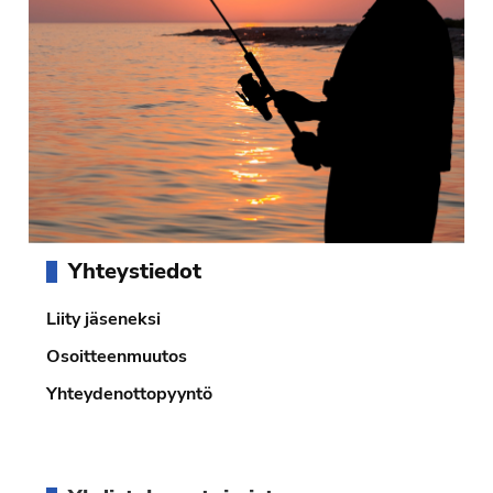
Ensisijainen
Yhteystiedot
sivupalkki
Liity jäseneksi
Osoitteenmuutos
Yhteydenottopyyntö