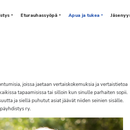
stys
Eturauhassyöpä
Apua ja tukea
Jäsenyy
s
tumisia, joissa jaetaan vertaiskokemuksia ja vertaistietoa
kissa tapaamisissa tai silloin kun sinulle parhaiten sopii.
ta ja siellä puhutut asiat jäävät niiden seinien sisälle.
päyhdistys ry.