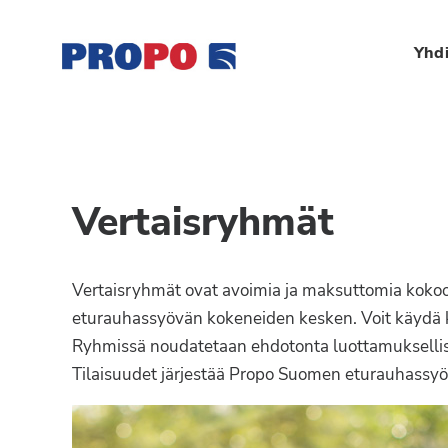
Hyppää
Hyppää
Hyppää
Hyppää
ensisijaiseen
pääsisältöön
ensisijaiseen
alatunnisteeseen
Yhdi
valikkoon
sivupalkkiin
Yhdistys
Propo
on
/
valtakunnallinen
Suomen
potilasjärjestö,
Vertaisryhmät
eturauhassyöpäyhdisty
joka
on
Ry
perustettu
Vertaisryhmät ovat avoimia ja maksuttomia kokoon
vuonna
eturauhassyövän kokeneiden kesken. Voit käydä kai
1997.
Ryhmissä noudatetaan ehdotonta luottamuksellisuut
Yhdistys
Tilaisuudet järjestää Propo Suomen eturauhassyö
on
Suomen