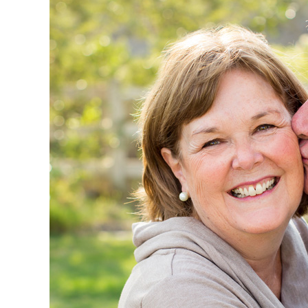
Syöpäyhdistyksen
jäsenjärjestö.