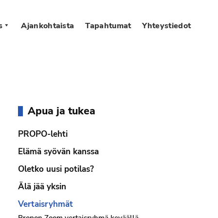
s
Ajankohtaista
Tapahtumat
Yhteystiedot
Ensisijainen
Apua ja tukea
sivupalkki
PROPO-lehti
Elämä syövän kanssa
Oletko uusi potilas?
Älä jää yksin
Vertaisryhmät
Propon Zoom vertaisryhmä keväällä