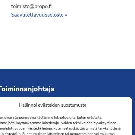
toimisto@propo.fi
Saavutettavuusseloste »
Toiminnanjohtaja
Hallinnoi evästeiden suostumusta
immo Järvinen
erveydenhoitaja
muksen tarjoamiseksi käytämme teknologioita, kuten evästeitä,
041 501 4176
mme ja/tai käyttääksemme laitetietoja. Näiden tekniikoiden hyväksyminen
mahdollisuuden käsitellä tietoja, kuten selauskäyttäytymistä tai yksilöllisiä
llä sivustolla. Suostumuksen jättäminen tai peruuttaminen voi vaikuttaa