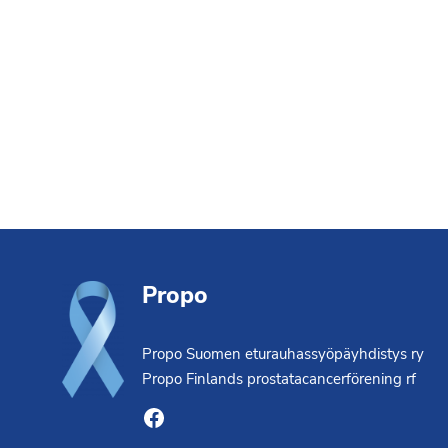
Footer
Propo
Propo Suomen eturauhassyöpäyhdistys ry
Propo Finlands prostatacancerförening rf
Facebook