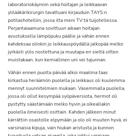
laboratoriokäynnin sekä hoitajan ja leikkaavan
ylilääkärikirurgin tavattuani kirjauduin TAYS:n
potilashotelliin, jossa ilta meni TV:tä tuijotellessa.
Perjantaiaamuna sovittuun aikaan hoitajan
avustuksella lämpöpuku päälle ja vähän ennen
kahdeksaa olinkin jo leikkauspöydällä jalkopää melko
jyrkästi ylös nostettuna ja muutapa en sieltä sitten
muistakaan, kun kemiallinen uni vei tajunnan.
Vähän ennen puolta päivää alkoi maailma taas
kirkastua heräämön puolella ja leikkaus oli kuulemma
mennyt suunnitelmien mukaan. Vasemmalla puolella,
jossa oli ollut kesympää syöpäversiota, hermot oli
pystytty säästämään melko hyvin ja oikeallakin
puolella ilmeisesti osittain. Kahden jälkeen minut
kärrättiin osastolle elpymään ja olo oli muuten hyvä, ei
varsinaisia kipuja, vain hiukan aristusta ja kunnon
turvotusta vatsan alueella, joka johtui varmaan