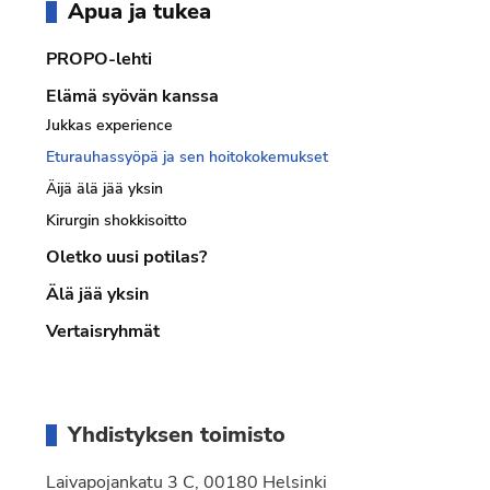
Apua ja tukea
sivupalkki
PROPO-lehti
Elämä syövän kanssa
Jukkas experience
Eturauhassyöpä ja sen hoitokokemukset
Äijä älä jää yksin
Kirurgin shokkisoitto
Oletko uusi potilas?
Älä jää yksin
Vertaisryhmät
Yhdistyksen toimisto
Laivapojankatu 3 C, 00180 Helsinki