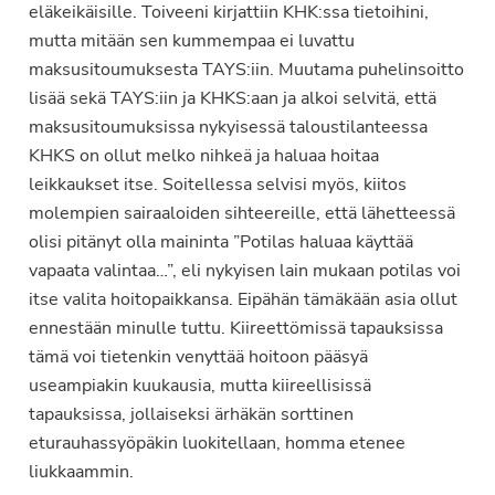
eläkeikäisille. Toiveeni kirjattiin KHK:ssa tietoihini,
mutta mitään sen kummempaa ei luvattu
maksusitoumuksesta TAYS:iin. Muutama puhelinsoitto
lisää sekä TAYS:iin ja KHKS:aan ja alkoi selvitä, että
maksusitoumuksissa nykyisessä taloustilanteessa
KHKS on ollut melko nihkeä ja haluaa hoitaa
leikkaukset itse. Soitellessa selvisi myös, kiitos
molempien sairaaloiden sihteereille, että lähetteessä
olisi pitänyt olla maininta ”Potilas haluaa käyttää
vapaata valintaa…”, eli nykyisen lain mukaan potilas voi
itse valita hoitopaikkansa. Eipähän tämäkään asia ollut
ennestään minulle tuttu. Kiireettömissä tapauksissa
tämä voi tietenkin venyttää hoitoon pääsyä
useampiakin kuukausia, mutta kiireellisissä
tapauksissa, jollaiseksi ärhäkän sorttinen
eturauhassyöpäkin luokitellaan, homma etenee
liukkaammin.