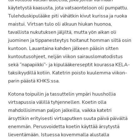
käytetystä kaasusta, jota vatsaonteloon oli pumpattu.
Tulehduskipulääke piti vähätkin kivut kurissa ja ruoka
maistui. Virtsan tulo oli alkuun hiukan huonoa,
tavallista nukutuksen jäljiltä, mutta yön aikan oli
juominen ja tippanesteytys hoitanut homman siltä osin
kuntoon. Lauantaina kahden jälkeen pääsin sitten
kuntoutusohjeet, neljän viikon sairauslomatodistus
sekä ”napapiikki”- ja kipulääkereseptit kourassa KELA-
taksikyydillä kotiin. Katetrin poisto kuulemma viikon-
parin päästä KHKS:ssa.
Kotona toipuilin ja tassuttelin ympäri huushollia
virtsapussia välillä tyhjennellen. Koetin olla
mahdollisimman paljon jalkeilla, vaikka katetri
ärsyttikin erityisesti virtsaputken suuta päivä päivältä
enemmän. Perusvoidetta koetin käyttää ärsytystä
lieventämään. Istuessa kovemmalla alustalla