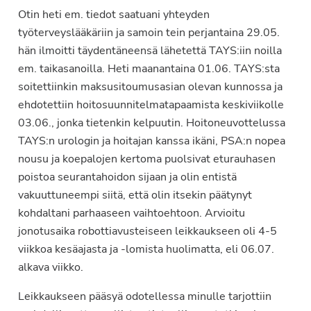
Otin heti em. tiedot saatuani yhteyden
työterveyslääkäriin ja samoin tein perjantaina 29.05.
hän ilmoitti täydentäneensä lähetettä TAYS:iin noilla
em. taikasanoilla. Heti maanantaina 01.06. TAYS:sta
soitettiinkin maksusitoumusasian olevan kunnossa ja
ehdotettiin hoitosuunnitelmatapaamista keskiviikolle
03.06., jonka tietenkin kelpuutin. Hoitoneuvottelussa
TAYS:n urologin ja hoitajan kanssa ikäni, PSA:n nopea
nousu ja koepalojen kertoma puolsivat eturauhasen
poistoa seurantahoidon sijaan ja olin entistä
vakuuttuneempi siitä, että olin itsekin päätynyt
kohdaltani parhaaseen vaihtoehtoon. Arvioitu
jonotusaika robottiavusteiseen leikkaukseen oli 4-5
viikkoa kesäajasta ja -lomista huolimatta, eli 06.07.
alkava viikko.
Leikkaukseen pääsyä odotellessa minulle tarjottiin