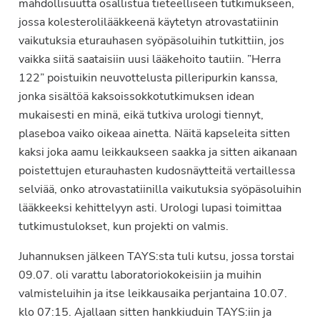
mahdollisuutta osallistua tieteelliseen tutkimukseen,
jossa kolesterolilääkkeenä käytetyn atrovastatiinin
vaikutuksia eturauhasen syöpäsoluihin tutkittiin, jos
vaikka siitä saataisiin uusi lääkehoito tautiin. ”Herra
122” poistuikin neuvottelusta pilleripurkin kanssa,
jonka sisältöä kaksoissokkotutkimuksen idean
mukaisesti en minä, eikä tutkiva urologi tiennyt,
plaseboa vaiko oikeaa ainetta. Näitä kapseleita sitten
kaksi joka aamu leikkaukseen saakka ja sitten aikanaan
poistettujen eturauhasten kudosnäytteitä vertaillessa
selviää, onko atrovastatiinilla vaikutuksia syöpäsoluihin
lääkkeeksi kehittelyyn asti. Urologi lupasi toimittaa
tutkimustulokset, kun projekti on valmis.
Juhannuksen jälkeen TAYS:sta tuli kutsu, jossa torstai
09.07. oli varattu laboratoriokokeisiin ja muihin
valmisteluihin ja itse leikkausaika perjantaina 10.07.
klo 07:15. Ajallaan sitten hankkiuduin TAYS:iin ja