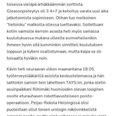
toisessa vieläpä ärhäkkäämmän sorttista.
Gleasonpisteytys oli 3 4=7 ja kehoitus varata uusi aika
jatkotoimista sopimiseen. Olihan tuo melkoinen
”tietoisku” matkoilla ollessa luettavaksi. Soitettuani
kotiin vaimolle kerroin asiasta heti myös samassa
koulutuksessa mukana olleelle esimiehellenikin.
Ihmeen hyvin sitä kumminkin sinnitteli koulutuksen
loppuun ja kykeni osallistumaan, mutta kaipa se oli
toisaalta hyväkin noin.
Kävin heti seuraavan viikon maanantaina 18.05.
työterveyslääkärillä asioista keskustelemassa ja hän
laittoikin samoin tein lähetteen TAYS:iin, jonka oletin
asuinpaikkani Riihimäki huomioiden olevan looginen
osoite eturauhasen robottiavusteiseen poisto-
operaatioon. Peijas-Rekola Helsingissä olisi
puolestaan ollut toisen urologin näkövinkkelistä