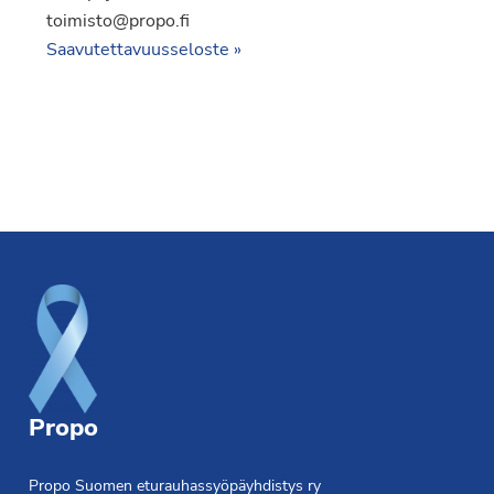
toimisto@propo.fi
Saavutettavuusseloste »
Footer
Propo
Propo Suomen eturauhassyöpäyhdistys ry