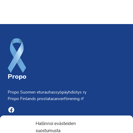
Footer
Propo
Propo Suomen eturauhassyöpäyhdistys ry
Propo Finlands prostatacancerförening rf
Facebook
Yhdistyksen toimisto
Hallinnoi evästeiden
suostumusta