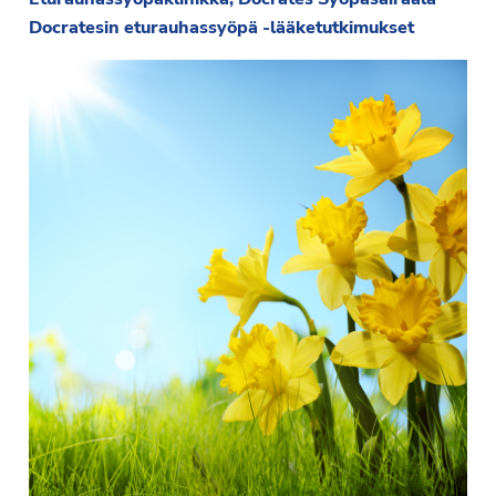
Docratesin eturauhassyöpä -lääketutkimukset