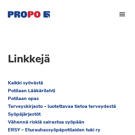
Hyppää
Hyppää
Hyppää
pääsisältöön
ensisijaiseen
alatunnisteeseen
sivupalkkiin
Yhdistys
Propo
on
/
valtakunnallinen
Suomen
potilasjärjestö,
Linkkejä
eturauhassyöpäyhdistys
joka
on
Ry
perustettu
Kaikki syövästä
vuonna
Potilaan Lääkärilehti
1997.
Potilaan opas
Yhdistys
Terveyskirjasto – luotettavaa tietoa terveydestä
on
Syöpäjärjestöt
Suomen
Vähennä riskiä sairastua syöpään
Syöpäyhdistyksen
ERSY – Eturauhassyöpäpotilaiden tuki ry
jäsenjärjestö.