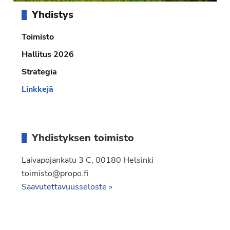
Ensisijainen
Yhdistys
sivupalkki
Toimisto
Hallitus 2026
Strategia
Linkkejä
Yhdistyksen toimisto
Laivapojankatu 3 C, 00180 Helsinki
toimisto@propo.fi
Saavutettavuusseloste »