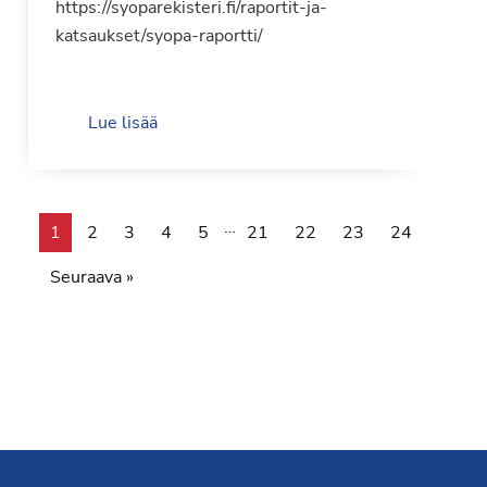
https://syoparekisteri.fi/raportit-ja-
katsaukset/syopa-raportti/
Lue lisää
…
1
2
3
4
5
21
22
23
24
Seuraava »
Footer