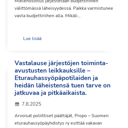
Mielenosoitus järjestetään budjettiriihen
välittömässä läheisyydessä. Paikka varmistunee
vasta budjettiriihen alla. Mikäli…
Lue lisää
Vastalause järjestöjen toiminta-
avustusten leikkauksille –
Eturauhassyöpäpotilaiden ja
heidän läheistensä tuen tarve on
jatkuvaa ja pitkäaikaista.
7.8.2025
Arvoisat poliittiset päättäjät, Propo – Suomen
eturauhassyöpäyhdistys ry esittää vakavan