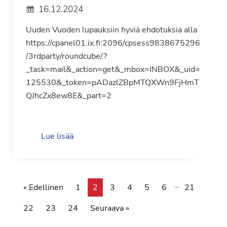
16.12.2024
Uuden Vuoden lupauksiin hyviä ehdotuksia alla
https://cpanel01.ix.fi:2096/cpsess9838675296
/3rdparty/roundcube/?
_task=mail&_action=get&_mbox=INBOX&_uid=
125530&_token=pADazlZBpMTQXWn9FjHmT
QJhcZx8ew8E&_part=2
Lue lisää
…
« Edellinen
1
2
3
4
5
6
21
22
23
24
Seuraava »