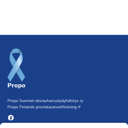
Footer
Propo
Propo Suomen eturauhassyöpäyhdistys ry
Propo Finlands prostatacancerförening rf
Facebook