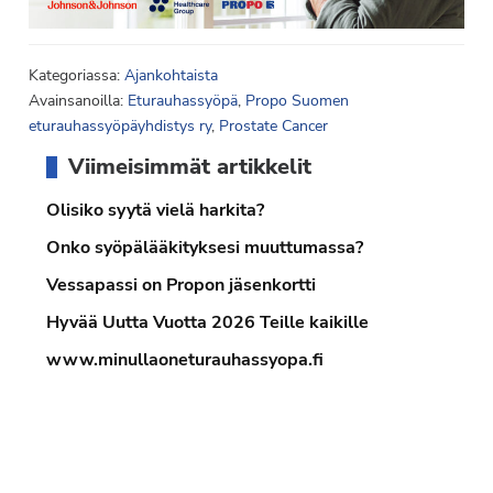
Kategoriassa:
Ajankohtaista
Avainsanoilla:
Eturauhassyöpä
,
Propo Suomen
eturauhassyöpäyhdistys ry
,
Prostate Cancer
Ensisijainen
Viimeisimmät artikkelit
sivupalkki
Olisiko syytä vielä harkita?
Onko syöpälääkityksesi muuttumassa?
Vessapassi on Propon jäsenkortti
Hyvää Uutta Vuotta 2026 Teille kaikille
www.minullaoneturauhassyopa.fi