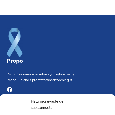
Footer
Propo
Propo Suomen eturauhassyöpäyhdistys ry
Propo Finlands prostatacancerförening rf
Facebook
Yhdistyksen toimisto
Hallinnoi evästeiden
suostumusta