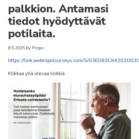
palkkion. Antamasi
tiedot hyödyttävät
potilaita.
8.5.2025
by
Propo
https://link.webropolsurveys.com/S/03ED83C84202D03
Klikkaa yllä olevaa linkkiä