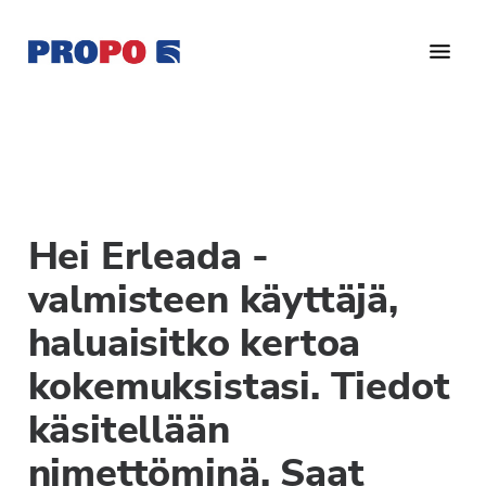
Hyppää
Hyppää
Hyppää
pääsisältöön
ensisijaiseen
alatunnisteeseen
sivupalkkiin
Yhdistys
Propo
on
/
valtakunnallinen
Suomen
potilasjärjestö,
eturauhassyöpäyhdistys
joka
Hei Erleada -
on
Ry
perustettu
valmisteen käyttäjä,
vuonna
haluaisitko kertoa
1997.
Yhdistys
kokemuksistasi. Tiedot
on
käsitellään
Suomen
Syöpäyhdistyksen
nimettöminä. Saat
jäsenjärjestö.