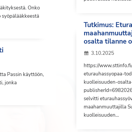
ääkityksestä. Onko
to syöpälääkkeestä
Tutkimus: Etur
maahanmuuttaji
osalta tilanne
ti
3.10.2025
https://www.sttinfo.
eturauhassyopaa-to
tta Passin käyttöön,
kuolleisuuden-osalt
i, jonka
publisherId=69820264
selvitti eturauhassyö
maahanmuuttajilla Su
kuolleisuuden…