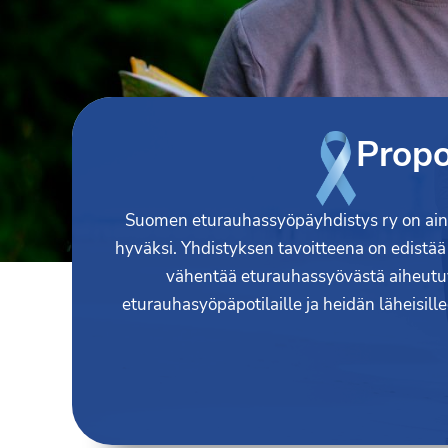
Syöpäyhdistyksen
Ry
jäsenjärjestö.
Propo
Suomen eturauhassyöpäyhdistys ry on ainoa
hyväksi. Yhdistyksen tavoitteena on edist
vähentää eturauhassyövästä aiheutuv
eturauhasyöpäpotilaille ja heidän läheisi