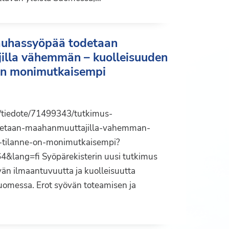
auhassyöpää todetaan
lla vähemmän – kuolleisuuden
 on monimutkaisempi
fi/tiedote/71499343/tutkimus-
detaan-maahanmuuttajilla-vahemman-
a-tilanne-on-monimutkaisempi?
&lang=fi Syöpärekisterin uusi tutkimus
vän ilmaantuvuutta ja kuolleisuutta
omessa. Erot syövän toteamisen ja