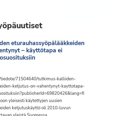
yöpäuutiset
iiden eturauhassyöpälääkkeiden
entynyt – käyttötapa ei
osuosituksiin
i/tiedote/71504640/tutkimus-kalliiden-
eiden-ketjutus-on-vahentynyt-kayttotapa-
uosituksiin?publisherId=69820426&lang=fi
Liity jäseneksi
on yleisesti käytettyjen uusien
eiden ketjutuskäyttö oli 2010-luvun
uttavan yleistä Suomessa,…