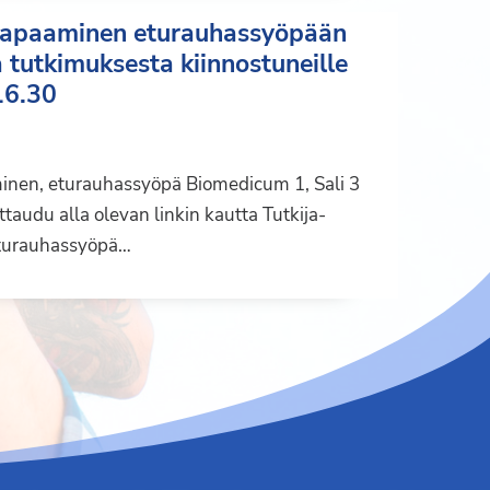
stapaaminen eturauhassyöpään
a tutkimuksesta kiinnostuneille
16.30
minen, eturauhassyöpä Biomedicum 1, Sali 3
taudu alla olevan linkin kautta Tutkija-
eturauhassyöpä…