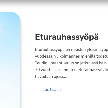
Eturauhassyöpä
Eturauhassyöpä on miesten yleisin syöpä
vuodessa, yli kolmannes miehillä todet
Taudin ilmaantuvuus on jatkuvasti kasv
70 vuotta. Useimmiten eturauhassyövän 
havaitaan ajoissa.
Lue lisää »