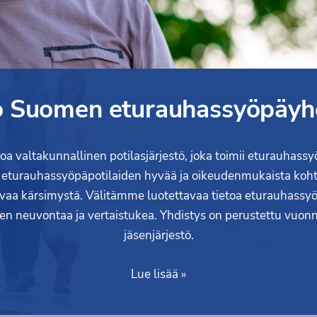
 Suomen eturauhassyöpäyhd
 valtakunnallinen potilasjärjestö, joka toimii eturauhassy
ää eturauhassyöpäpotilaiden hyvää ja oikeudenmukaista koh
aa kärsimystä. Välitämme luotettavaa tietoa eturauhassy
lleen neuvontaa ja vertaistukea. Yhdistys on perustettu vu
jäsenjärjestö.
Lue lisää »