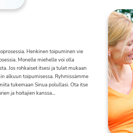
itoprosessia. Henkinen toipuminen vie
osessia. Monelle miehelle voi olla
sta. Jos rohkaiset itsesi ja tulet mukaan
min alkuun toipumisessa. Ryhmissämme
iita tukemaan Sinua polullasi. Ota itse
ärien ja hoitajien kanssa…