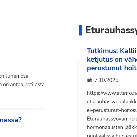
Eturauhass
Tutkimus: Kall
ketjutus on väh
perustunut hoit
riittinen osa
7.10.2025
 on antaa potilasta
https://www.sttinfo.f
eturauhassyopalaakk
ei-perustunut-hoitos
umassa?
Eturauhassyövän hoito
hormonaalisten lääkk
puolivälissä huolest