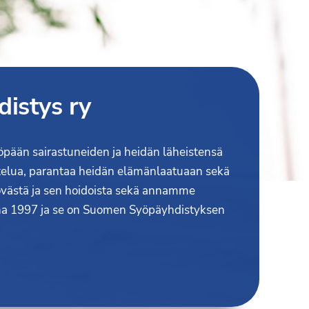
istys ry
öpään sairastuneiden ja heidän läheistensä
telua, parantaa heidän elämänlaatuaan sekä
övästä ja sen hoidoista sekä annamme
onna 1997 ja se on Suomen Syöpäyhdistyksen