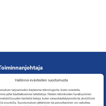
Toiminnanjohtaja
Hallinnoi evästeiden suostumusta
immo Järvinen
erveydenhoitaja
muksen tarjoamiseksi käytämme teknologioita, kuten evästeitä,
041 501 4176
mme ja/tai käyttääksemme laitetietoja. Näiden tekniikoiden hyväksyminen
mahdollisuuden käsitellä tietoja, kuten selauskäyttäytymistä tai yksilöllisiä
llä sivustolla. Suostumuksen jättäminen tai peruuttaminen voi vaikuttaa