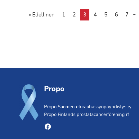
…
« Edellinen
1
2
3
4
5
6
7
Footer
Propo
Propo Suomen eturauhassyöpäyhdistys ry
Propo Finlands prostatacancerförening rf
Facebook