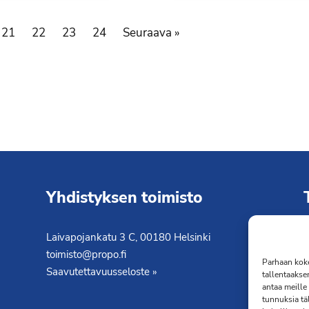
21
22
23
24
Seuraava »
Yhdistyksen toimisto
Laivapojankatu 3 C, 00180 Helsinki
K
toimisto@propo.fi
T
Parhaan koke
Saavutettavuusseloste »
tallentaakse
antaa meille 
tunnuksia tä