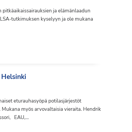
en pitkäaikaissairauksien ja elämänlaadun
ELSA-tutkimuksen kyselyyn ja ole mukana
Liity jäseneksi
 Helsinki
aiset eturauhasyöpä potilasjärjestöt
 Mukana myös arvovaltaisia vieraita. Hendrik
ori, EAU,…