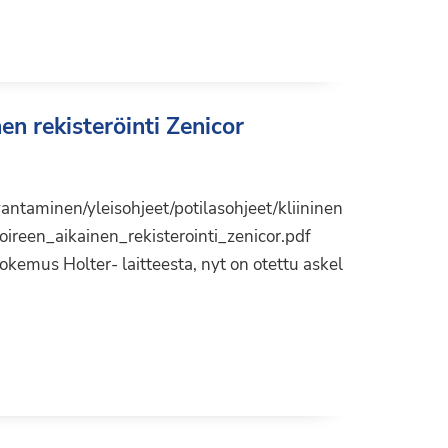
en rekisteröinti Zenicor
vantaminen/yleisohjeet/potilasohjeet/kliininen
oireen_aikainen_rekisterointi_zenicor.pdf
okemus Holter- laitteesta, nyt on otettu askel