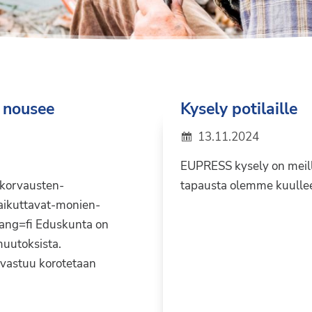
 nousee
Kysely potilaille
13.11.2024
EUPRESS kysely on meille
ekorvausten-
tapausta olemme kuullee
aikuttavat-monien-
ang=fi Eduskunta on
uutoksista.
vastuu korotetaan