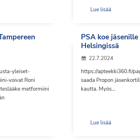
Lue lisää
s Tampereen
PSA koe jäsenille
Helsingissä
22.7.2024
usta-yleiset-
https://apteekki360.fi/p
ini-voivat Roni
saada Propon jäsenkortil
beteslääke metformiini
kautta. Myös…
än
Lue lisää