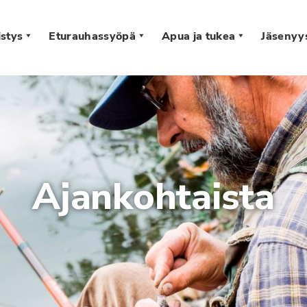
stys
Eturauhassyöpä
Apua ja tukea
Jäsenyy
s
Ajankohtaista