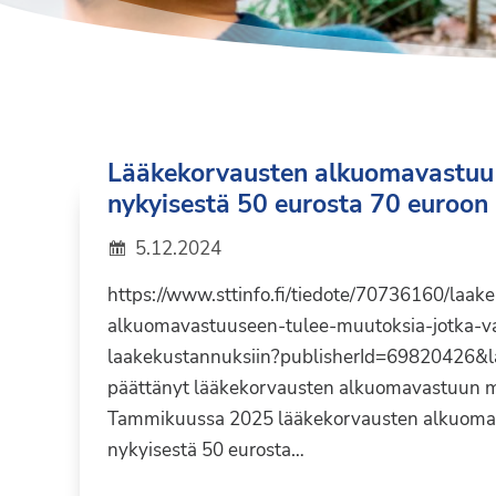
Syöpäyhdistyksen
jäsenjärjestö.
Lääkekorvausten alkuomavastuu
nykyisestä 50 eurosta 70 euroon
5.12.2024
https://www.sttinfo.fi/tiedote/70736160/laak
alkuomavastuuseen-tulee-muutoksia-jotka-v
laakekustannuksiin?publisherId=69820426&l
päättänyt lääkekorvausten alkuomavastuun m
Tammikuussa 2025 lääkekorvausten alkuoma
nykyisestä 50 eurosta…