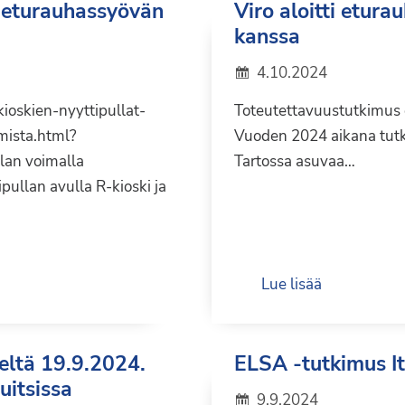
t eturauhassyövän
Viro aloitti etur
kanssa
4.10.2024
ioskien-nyyttipullat-
Toteutettavuustutkimus
mista.html?
Vuoden 2024 aikana tutk
lan voimalla
Tartossa asuvaa…
ullan avulla R-kioski ja
Lue lisää
eltä 19.9.2024.
ELSA -tutkimus I
uitsissa
9.9.2024