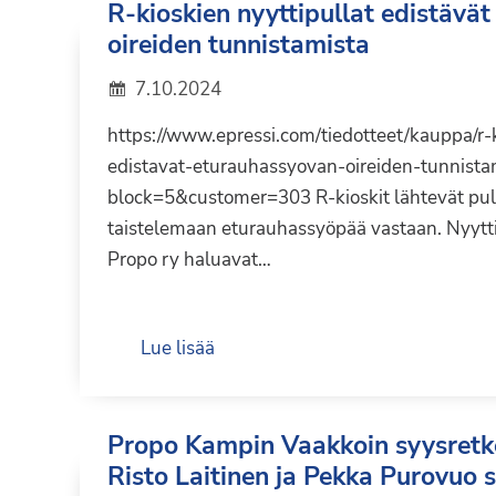
R-kioskien nyyttipullat edistävä
oireiden tunnistamista
7.10.2024
https://www.epressi.com/tiedotteet/kauppa/r-k
edistavat-eturauhassyovan-oireiden-tunnista
block=5&customer=303 R-kioskit lähtevät pul
taistelemaan eturauhassyöpää vastaan. Nyyttip
Propo ry haluavat…
Lue lisää
Propo Kampin Vaakkoin syysretk
Risto Laitinen ja Pekka Purovuo s