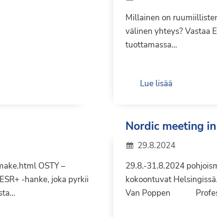
Millainen on ruumiillist
välinen yhteys? Vastaa 
tuottamassa…
Lue lisää
Nordic meeting in
29.8.2024
omake.html OSTY –
29.8.-31.8.2024 pohjoism
ESR+ -hanke, joka pyrkii
kokoontuvat Helsingissä.
ista…
Van Poppen Profess