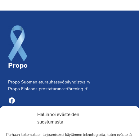
Footer
Propo
Propo Suomen eturauhassyöpäyhdistys ry
Propo Finlands prostatacancerförening rf
Facebook
Yhdistyksen toimisto
Hallinnoi evästeiden
suostumusta
Laivapojankatu 3 C, 00180 Helsinki
Parhaan kokemuksen tarjoamiseksi käytämme teknologioita, kuten evästeitä,
toimisto@propo.fi