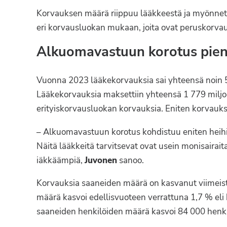
Korvauksen määrä riippuu lääkkeestä ja myönnet
eri korvausluokan mukaan, joita ovat peruskorvaus
Alkuomavastuun korotus pien
Vuonna 2023 lääkekorvauksia sai yhteensä noin 55
Lääkekorvauksia maksettiin yhteensä 1 779 miljoo
erityiskorvausluokan korvauksia. Eniten korvauksia
– Alkuomavastuun korotus kohdistuu eniten heihin
Näitä lääkkeitä tarvitsevat ovat usein monisairaita
iäkkäämpiä,
Juvonen
sanoo.
Korvauksia saaneiden määrä on kasvanut viimeis
määrä kasvoi edellisvuoteen verrattuna 1,7 % eli
saaneiden henkilöiden määrä kasvoi 84 000 henki