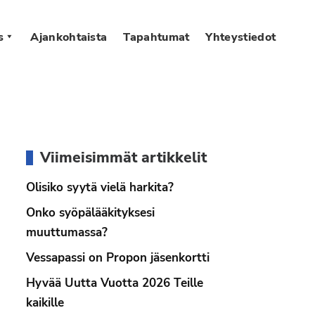
s
Ajankohtaista
Tapahtumat
Yhteystiedot
Ensisijainen
Viimeisimmät artikkelit
sivupalkki
Olisiko syytä vielä harkita?
Onko syöpälääkityksesi
muuttumassa?
Vessapassi on Propon jäsenkortti
Hyvää Uutta Vuotta 2026 Teille
kaikille