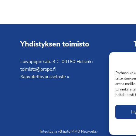
Yhdistyksen toimisto
Laivapojankatu 3 C, 00180 Helsinki
K
toimisto@propo.fi
T
Parhaan koke
Saavutettavuusseloste »
tallentaakse
antaa meille 
tunnuksia tä
haitallisesti
H
·Toteutus ja ylläpito
MMD Networks
·