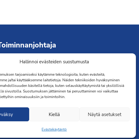
Toiminnanjohtaja
Hallinnoi evästeiden suostumusta
immo Järvinen
erveydenhoitaja
muksen tarjoamiseksi käytämme teknologioita, kuten evästeitä,
041 501 4176
mme ja/tai käyttääksemme laitetietoja. Näiden tekniikoiden hyväksyminen
mahdollisuuden käsitellä tietoja, kuten selauskäyttäytymistä tai yksilöllisiä
llä sivustolla. Suostumuksen jättäminen tai peruuttaminen voi vaikuttaa
 tiettyihin ominaisuuksiin ja toimintoihin.
yväksy
Kiellä
Näytä asetukset
Evästekäytäntö