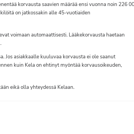
nentää korvausta saavien määrää ensi vuonna noin 226 0
kilöitä on jatkossakin alle 45-vuotiaiden
vat voimaan automaattisesti. Lääkekorvausta haetaan
.
a. Jos asiakkaalle kuuluvaa korvausta ei ole saanut
n ennen kuin Kela on ehtinyt myöntää korvausoikeuden,
ään eikä olla yhteydessä Kelaan.