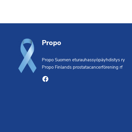
Footer
Propo
Propo Suomen eturauhassyöpäyhdistys ry
Propo Finlands prostatacancerförening rf
Facebook