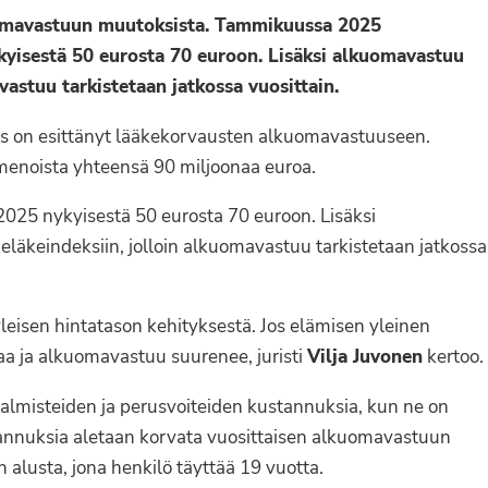
uomavastuun muutoksista. Tammikuussa 2025
yisestä 50 eurosta 70 euroon. Lisäksi alkuomavastuu
astuu tarkistetaan jatkossa vuosittain.
us on esittänyt lääkekorvausten alkuomavastuuseen.
menoista yhteensä 90 miljoonaa euroa.
025 nykyisestä 50 eurosta 70 euroon. Lisäksi
äkeindeksiin, jolloin alkuomavastuu tarkistetaan jatkossa
leisen hintatason kehityksestä. Jos elämisen yleinen
a ja alkuomavastuu suurenee, juristi
Vilja Juvonen
kertoo.
valmisteiden ja perusvoiteiden kustannuksia, kun ne on
tannuksia aletaan korvata vuosittaisen alkuomavastuun
alusta, jona henkilö täyttää 19 vuotta.