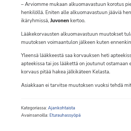
– Arviomme mukaan alkuomavastuun korotus pie
henkilöllä. Eniten alle alkuomavastuun jääviä hen
ikäryhmissä,
Juvonen
kertoo.
Lääkekorvausten alkuomavastuun muutokset tule
muutoksen voimaantulon jälkeen kuten ennenkin
Yleensä lääkkeestä saa korvauksen heti apteekiss
apteekissa tai jos lääkettä on joutunut ostamaa
korvaus pitää hakea jälkikäteen Kelasta.
Asiakkaan ei tarvitse muutoksen vuoksi tehdä mit
Kategoriassa:
Ajankohtaista
Avainsanoilla:
Eturauhassyöpä