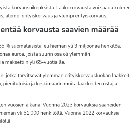
yistä korvausoikeuksista. Lääkekorvausta voi saada kolme
, alempi erityiskorvaus ja ylempi erityiskorvaus.
entää korvausta saavien määrää
 % suomalaisista, eli hieman yli 3 miljoonaa henkilöä.
naa euroa, joista suurin osa oli ylemmän
 maksettiin yli 65-vuotiaille.
, jotka tarvitsevat ylemmän erityiskorvausluokan lääkkeit
, pienituloisia ja keskimäärin muita lääkkeiden ostajia
ten vuosien aikana. Vuonna 2023 korvauksia saaneiden
 hieman yli 51 000 henkilöllä. Vuonna 2022 korvauksia
löllä.