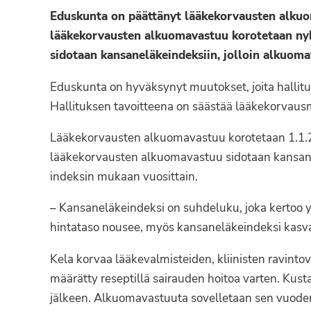
Syöpäyhdistyksen
Eduskunta on päättänyt lääkekorvausten alk
jäsenjärjestö.
lääkekorvausten alkuomavastuu korotetaan nyk
sidotaan kansaneläkeindeksiin, jolloin alkuomav
Eduskunta on hyväksynyt muutokset, joita hallit
Hallituksen tavoitteena on säästää lääkekorvaus
Lääkekorvausten alkuomavastuu korotetaan 1.1.2
lääkekorvausten alkuomavastuu sidotaan kansanel
indeksin mukaan vuosittain.
– Kansaneläkeindeksi on suhdeluku, joka kertoo y
hintataso nousee, myös kansaneläkeindeksi kasva
Kela korvaa lääkevalmisteiden, kliinisten ravinto
määrätty reseptillä sairauden hoitoa varten. Kus
jälkeen. Alkuomavastuuta sovelletaan sen vuoden 