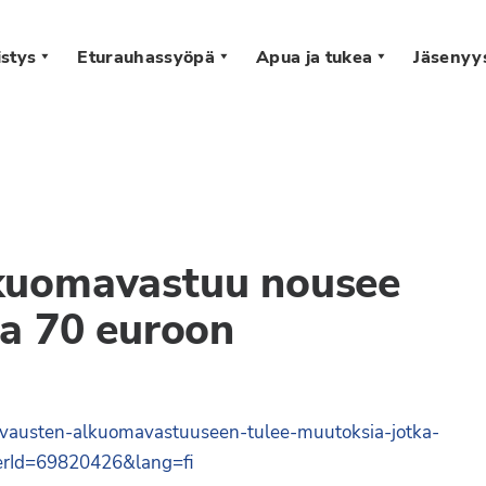
stys
Eturauhassyöpä
Apua ja tukea
Jäsenyy
s
kuomavastuu nousee
ta 70 euroon
orvausten-alkuomavastuuseen-tulee-muutoksia-jotka-
herId=69820426&lang=fi