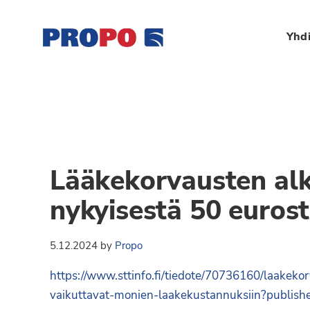
Hyppää
Hyppää
Hyppää
Hyppää
ensisijaiseen
pääsisältöön
ensisijaiseen
alatunnisteeseen
Yhdi
valikkoon
sivupalkkiin
Yhdistys
Propo
on
/
valtakunnallinen
Suomen
potilasjärjestö,
eturauhassyöpäyhdisty
joka
Lääkekorvausten al
on
Ry
perustettu
nykyisestä 50 euros
vuonna
1997.
5.12.2024
by
Propo
Yhdistys
https://www.sttinfo.fi/tiedote/70736160/laakek
on
vaikuttavat-monien-laakekustannuksiin?publis
Suomen