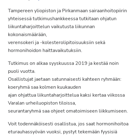
Tampereen yliopiston ja Pirkanmaan sairaanhoitopiirin
yhteisessä tutkimushankkeessa tutkitaan ohjatun
liikuntaharjoittelun vaikutusta liikunnan
kokonaismäärään,
verensokeri ja -kolesterolipitoisuuksiin sekä
hormonihoidon haittavaikutuksiin.
Tutkimus on alkaa syyskuussa 2019 ja kestää noin
puoli vuotta.
Osallistujat jaetaan satunnaisesti kahteen ryhmään:
koeryhmä saa kolmen kuukauden
ajan ohjattua liikuntaharjoittelua kaksi kertaa viikossa
Varalan urheiluopiston tiloissa,
seurantaryhmä saa ohjeet omatoimiseen liikkumiseen.
Voit todennäköisesti osallistua, jos saat hormonihoitoa
eturauhassyövän vuoksi, pystyt tekemään fyysisiä