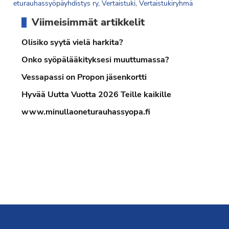
eturauhassyöpäyhdistys ry
,
Vertaistuki
,
Vertaistukiryhmä
Ensisijainen
Viimeisimmät artikkelit
sivupalkki
Olisiko syytä vielä harkita?
Onko syöpälääkityksesi muuttumassa?
Vessapassi on Propon jäsenkortti
Hyvää Uutta Vuotta 2026 Teille kaikille
www.minullaoneturauhassyopa.fi
Footer