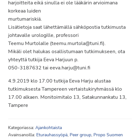
harjoitteita eikä sinulla ei ole lääkärin arvioimana
korkeaa luiden
murtumariskiä.
Lisätietoja saat lähettämällä sähköpostia tutkimusta
johtavalle urologille, professori
Teemu Murtolalle (teemu.murtola@tuni.fi).
Mikäli olet halukas osallistumaan tutkimukseen, ota
yhteyttä tutkija Eeva Harjuun p.
050-3187632 tai eeva.harju@tuni.fi
4.9.2019 klo 17.00 tutkija Eeva Harju alustaa
tutkimuksesta Tampereen vertaistukiryhmässä klo
17.00 alkaen. Monitoimitalo 13, Satakunnankatu 13,
Tampere
Kategoriassa:
Ajankohtaista
Avainsanoilla:
Eturauhassyöpä
,
Peer group
,
Propo Suomen