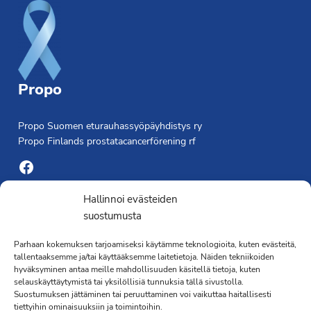
Propo
Propo Suomen eturauhassyöpäyhdistys ry
Propo Finlands prostatacancerförening rf
Facebook
Yhdistyksen toimisto
Hallinnoi evästeiden
suostumusta
Laivapojankatu 3 C, 00180 Helsinki
Parhaan kokemuksen tarjoamiseksi käytämme teknologioita, kuten evästeitä,
toimisto@propo.fi
tallentaaksemme ja/tai käyttääksemme laitetietoja. Näiden tekniikoiden
Saavutettavuusseloste »
hyväksyminen antaa meille mahdollisuuden käsitellä tietoja, kuten
Toiminnanjohtaja
selauskäyttäytymistä tai yksilöllisiä tunnuksia tällä sivustolla.
Suostumuksen jättäminen tai peruuttaminen voi vaikuttaa haitallisesti
tiettyihin ominaisuuksiin ja toimintoihin.