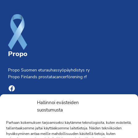
Footer
Propo
Propo Suomen eturauhassyöpäyhdistys ry
Propo Finlands prostatacancerförening rf
Facebook
Yhdistyksen toimisto
Hallinnoi evästeiden
suostumusta
Laivapojankatu 3 C, 00180 Helsinki
Parhaan kokemuksen tarjoamiseksi käytämme teknologioita, kuten evästeitä,
toimisto@propo.fi
tallentaaksemme ja/tai käyttääksemme laitetietoja. Näiden tekniikoiden
Saavutettavuusseloste »
hyväksyminen antaa meille mahdollisuuden käsitellä tietoja, kuten