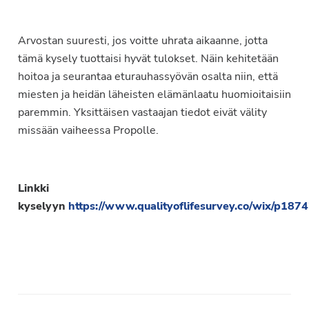
Arvostan suuresti, jos voitte uhrata aikaanne, jotta
tämä kysely tuottaisi hyvät tulokset. Näin kehitetään
hoitoa ja seurantaa eturauhassyövän osalta niin, että
miesten ja heidän läheisten elämänlaatu huomioitaisiin
paremmin. Yksittäisen vastaajan tiedot eivät välity
missään vaiheessa Propolle.
Linkki
kyselyyn
https://www.qualityoflifesurvey.co/wix/p18