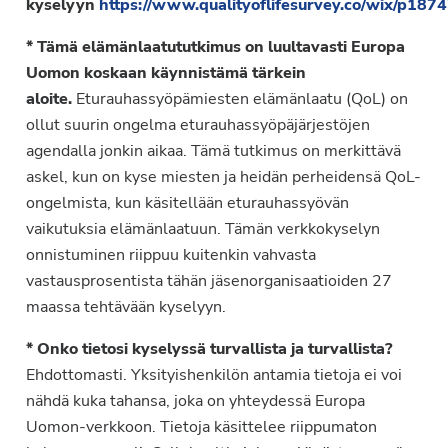
kyselyyn
https://www.qualityoflifesurvey.co/wix/p18
* Tämä elämänlaatututkimus on luultavasti Europa
Uomon koskaan käynnistämä tärkein
aloite.
Eturauhassyöpämiesten elämänlaatu (QoL) on
ollut suurin ongelma eturauhassyöpäjärjestöjen
agendalla jonkin aikaa. Tämä tutkimus on merkittävä
askel, kun on kyse miesten ja heidän perheidensä QoL-
ongelmista, kun käsitellään eturauhassyövän
vaikutuksia elämänlaatuun. Tämän verkkokyselyn
onnistuminen riippuu kuitenkin vahvasta
vastausprosentista tähän jäsenorganisaatioiden 27
maassa tehtävään kyselyyn.
* Onko tietosi kyselyssä turvallista ja turvallista?
Ehdottomasti. Yksityishenkilön antamia tietoja ei voi
nähdä kuka tahansa, joka on yhteydessä Europa
Uomon-verkkoon. Tietoja käsittelee riippumaton