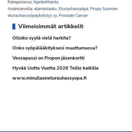
Kategoriassa:
Ajankohtaista
Avainsanoilla:
elämänlaatu
,
Eturauhassyöpä
,
Propo Suomen
eturauhassyöpäyhdistys ry
,
Prostate Cancer
Ensisijainen
Viimeisimmät artikkelit
sivupalkki
Olisiko syytä vielä harkita?
Onko syöpälääkityksesi muuttumassa?
Vessapassi on Propon jäsenkortti
Hyvää Uutta Vuotta 2026 Teille kaikille
www.minullaoneturauhassyopa.fi