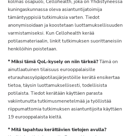
kolmas osapuoli, Cellohealth, joka on Yhdistyneessä
kuningaskunnassa oleva asiantuntijatoimija
tämäntyyppisiä tutkimuksia varten. Tiedot
anonymisoidaan ja koostetaan luottamuksellisuuden
varmistamiseksi. Kun Cellohealth kerää
potilasmateriaalin, linkit tutkimuksen suorittaneisiin
henkilöihin poistetaan.
* Miksi tämä QoL-kysely on niin tärkeä?
Tämä on
ainutlaatuinen tilaisuus eurooppalaisille
eturauhassyöpäpotilasjärjestöille kerätä ensikertaa
tietoa, täysin luottamuksellisesti, todellisista
potilaista. Tiedot kerätään käyttäen parasta
vakiintunutta tutkimusmenetelmää ja työllistää
riippumattomia tutkimuksen asiantuntijoita käyttäen
19 eurooppalaista kieltä.
* Mitä tapahtuu kerättävien tietojen avulla?