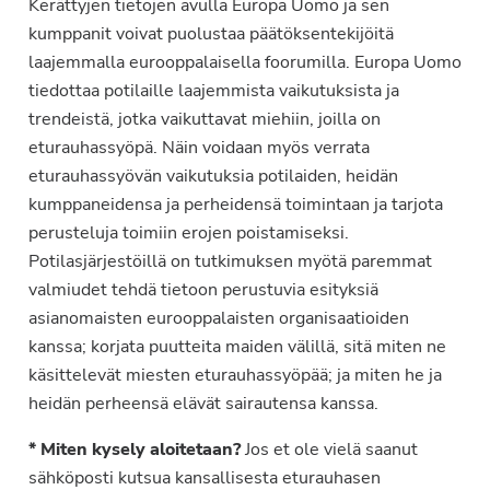
Kerättyjen tietojen avulla Europa Uomo ja sen
kumppanit voivat puolustaa päätöksentekijöitä
laajemmalla eurooppalaisella foorumilla. Europa Uomo
tiedottaa potilaille laajemmista vaikutuksista ja
trendeistä, jotka vaikuttavat miehiin, joilla on
eturauhassyöpä. Näin voidaan myös verrata
eturauhassyövän vaikutuksia potilaiden, heidän
kumppaneidensa ja perheidensä toimintaan ja tarjota
perusteluja toimiin erojen poistamiseksi.
Potilasjärjestöillä on tutkimuksen myötä paremmat
valmiudet tehdä tietoon perustuvia esityksiä
asianomaisten eurooppalaisten organisaatioiden
kanssa; korjata puutteita maiden välillä, sitä miten ne
käsittelevät miesten eturauhassyöpää; ja miten he ja
heidän perheensä elävät sairautensa kanssa.
* Miten kysely aloitetaan?
Jos et ole vielä saanut
sähköposti kutsua kansallisesta eturauhasen