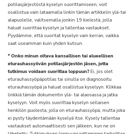
potilasjärjestöstä kyselyn suorittamiseen, voit
osallistua vain lataamalla linkin tämän artikkelin ylä-tai
alapuolelle, valitsemalla jonkin 19 kielestä, jolla
haluat suorittaa kyselyn ja tallentaa vastaukset.
Pyydämme, että suoritat kyselyn vain kerran, vaikka
saat useamman kuin yhden kutsun.
* Onko minun oltava kansallisen tai alueellisen
eturauhassyövän potilasjärjestön jäsen, jotta
tutkimus voidaan suorittaa loppuun?
Ei, jos olet
eturauhassyöpäpotilas tai sinulla on diagnosoitu
eturauhassyöpä ja haluat osallistua kyselyyn. Klikkaa
linkkiä tämän dokumentin ylä- tai alaosassa ja jatka
kyselyyn. Voit myös suorittaa kyselyn sellaisen
henkilön puolesta, jolla on eturauhassyöpä, mutta joka
ei pysty täydentämään kyselyä itse. Kysely tallentaa
vastaukset automaattisesti sen jälkeen, kun ne on
lähetetty. Tutkimuksen loppuunsaattaminen tarkoittaa