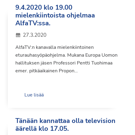
9.4.2020 klo 19.00
mielenkiintoista ohjelmaa
AlfaTV:ssa.
27.3.2020
AlfaTV:n kanavalla mielenkiintoinen
eturauhasyöpäohjelma. Mukana Europa Uomon
hallituksen jäsen Professori Pentti Tuohimaa
emer. pitkäaikainen Propon…
Lue lisää
Tänään kannattaa olla television
äärellä klo 17.05.