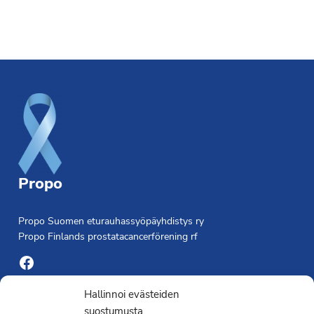
Footer
Propo
Propo Suomen eturauhassyöpäyhdistys ry
Propo Finlands prostatacancerförening rf
Facebook
Yhdistyksen toimisto
Hallinnoi evästeiden
suostumusta