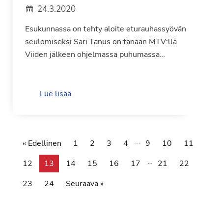
24.3.2020
Esukunnassa on tehty aloite eturauhassyövän
seulomiseksi Sari Tanus on tänään MTV:llä
Viiden jälkeen ohjelmassa puhumassa…
Lue lisää
…
« Edellinen
1
2
3
4
9
10
11
…
12
13
14
15
16
17
21
22
23
24
Seuraava »