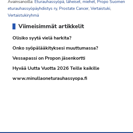
Avainsanoilla:
Eturauhassyöpä
,
läheiset
,
miehet
,
Propo Suomen
eturauhassyöpäyhdistys ry
,
Prostate Cancer
,
Vertaistuki
,
Vertaistukiryhmä
Ensisijainen
Viimeisimmät artikkelit
sivupalkki
Olisiko syytä vielä harkita?
Onko syöpälääkityksesi muuttumassa?
Vessapassi on Propon jäsenkortti
Hyvää Uutta Vuotta 2026 Teille kaikille
www.minullaoneturauhassyopa.fi