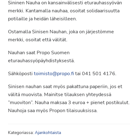
Sininen Nauha on kansainvälisesti eturauhassyövän
merkki. Kantamalla nauhaa, osoitat solidaarisuutta
potilaille ja heidän läheisilleen.
Ostamalla Sinisen Nauhan, joka on järjestömme
merkki, osoitat että välität.
Nauhan saat Propo Suomen
eturauhassyöpäyhdistyksestä.
Sähköposti
toimisto@propo.fi
tai 041 501 4176.
Sinisen nauhan saat myös pakattuna paperiin, jos et
välitä muovista. Mainitse tilauksen yhteydessä
”muoviton”. Nauha maksaa 3 euroa + pienet postikulut.
Nauhoja saa myös Propon tilaisuuksissa.
Kategoriassa:
Ajankohtaista