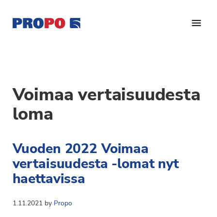
Hyppää
Hyppää
pääsisältöön
alatunnisteeseen
Yhdistys
Propo
on
/
valtakunnallinen
Suomen
potilasjärjestö,
Voimaa vertaisuudesta
eturauhassyöpäyhdistys
joka
loma
on
Ry
perustettu
vuonna
Vuoden 2022 Voimaa
1997.
vertaisuudesta -lomat nyt
Yhdistys
haettavissa
on
Suomen
Syöpäyhdistyksen
1.11.2021
by
Propo
jäsenjärjestö.