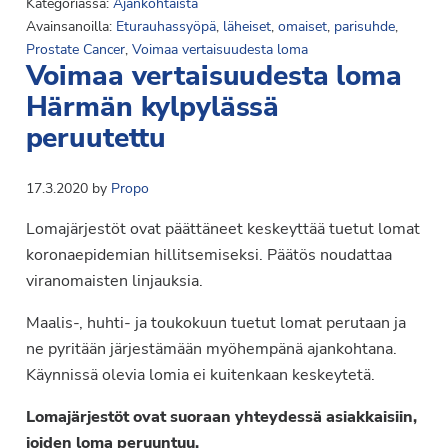
Kategoriassa:
Ajankohtaista
Avainsanoilla:
Eturauhassyöpä
,
läheiset
,
omaiset
,
parisuhde
,
Prostate Cancer
,
Voimaa vertaisuudesta loma
Voimaa vertaisuudesta loma
Härmän kylpylässä
peruutettu
17.3.2020
by
Propo
Lomajärjestöt ovat päättäneet keskeyttää tuetut lomat
koronaepidemian hillitsemiseksi. Päätös noudattaa
viranomaisten linjauksia.
Maalis-, huhti- ja toukokuun tuetut lomat perutaan ja
ne pyritään järjestämään myöhempänä ajankohtana.
Käynnissä olevia lomia ei kuitenkaan keskeytetä.
Lomajärjestöt ovat suoraan yhteydessä asiakkaisiin,
joiden loma peruuntuu.