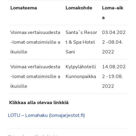
Lomateema
Lomakohde
Loma-aik
a
Voimaa vertaisuudesta
Santa´s Resor
03.04.202
-lomat omatoimisille a
t & Spa Hotel
2 -08.04.
ikuisille
Sani
2022
Voimaa vertaisuudesta
Kylpylähotelli
14.08.202
-lomat omatoimisille a
Kunnonpaikka
2 -19.08.
ikuisille
2022
Klikkaa alla olevaa linkkiä
LOTU – Lomahaku (lomajarjestot.fi)