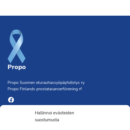
Footer
Propo
Propo Suomen eturauhassyöpäyhdistys ry
Propo Finlands prostatacancerförening rf
Facebook
Yhdistyksen toimisto
Hallinnoi evästeiden
suostumusta
Laivapojankatu 3 C, 00180 Helsinki