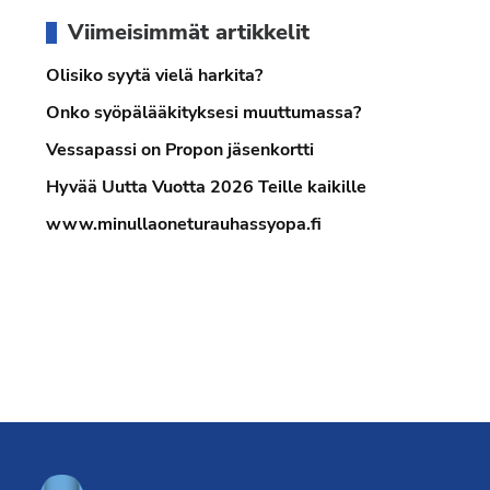
Ensisijainen
Viimeisimmät artikkelit
sivupalkki
Olisiko syytä vielä harkita?
Onko syöpälääkityksesi muuttumassa?
Vessapassi on Propon jäsenkortti
Hyvää Uutta Vuotta 2026 Teille kaikille
www.minullaoneturauhassyopa.fi
Footer