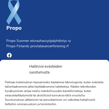
Propo
Propo Suomen eturauhassyöpäyhdistys ry
Propo Finlands prostatacancerförening rf
Facebook
Yhdistyksen toimisto
Hallinnoi evästeiden
suostumusta
Laivapojankatu 3 C, 00180 Helsinki
Parhaan kokemuksen tarjoamiseksi käytämme teknologioita, kuten evästeitä,
toimisto@propo.fi
tallentaaksemme ja/tai käyttääksemme laitetietoja. Näiden tekniikoiden
Saavutettavuusseloste »
hyväksyminen antaa meille mahdollisuuden käsitellä tietoja, kuten
Toiminnanjohtaja
selauskäyttäytymistä tai yksilöllisiä tunnuksia tällä sivustolla.
Suostumuksen jättäminen tai peruuttaminen voi vaikuttaa haitallisesti
tiettyihin ominaisuuksiin ja toimintoihin.