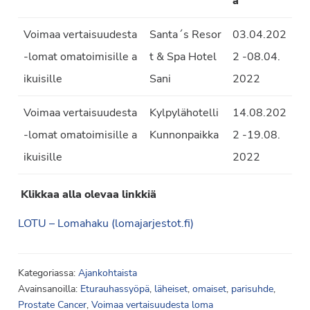
a
Voimaa vertaisuudesta
Santa´s Resor
03.04.202
-lomat omatoimisille a
t & Spa Hotel
2 -08.04.
ikuisille
Sani
2022
Voimaa vertaisuudesta
Kylpylähotelli
14.08.202
-lomat omatoimisille a
Kunnonpaikka
2 -19.08.
ikuisille
2022
Klikkaa alla olevaa linkkiä
LOTU – Lomahaku (lomajarjestot.fi)
Kategoriassa:
Ajankohtaista
Avainsanoilla:
Eturauhassyöpä
,
läheiset
,
omaiset
,
parisuhde
,
Prostate Cancer
,
Voimaa vertaisuudesta loma