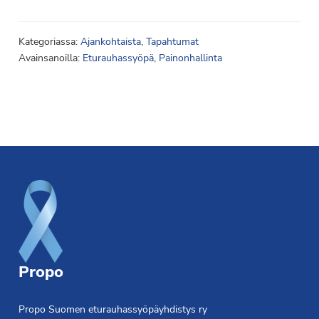
Kategoriassa:
Ajankohtaista
,
Tapahtumat
Avainsanoilla:
Eturauhassyöpä
,
Painonhallinta
Footer
Propo
Propo Suomen eturauhassyöpäyhdistys ry