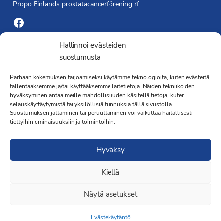
Propo Finlands prostatacancerförening rf
Facebook
Yhdistyksen toimisto
Hallinnoi evästeiden
suostumusta
Laivapojankatu 3 C, 00180 Helsinki
Parhaan kokemuksen tarjoamiseksi käytämme teknologioita, kuten evästeitä,
toimisto@propo.fi
tallentaaksemme ja/tai käyttääksemme laitetietoja. Näiden tekniikoiden
Saavutettavuusseloste »
hyväksyminen antaa meille mahdollisuuden käsitellä tietoja, kuten
Toiminnanjohtaja
selauskäyttäytymistä tai yksilöllisiä tunnuksia tällä sivustolla.
Suostumuksen jättäminen tai peruuttaminen voi vaikuttaa haitallisesti
tiettyihin ominaisuuksiin ja toimintoihin.
Kimmo Järvinen
Terveydenhoitaja
Hyväksy
041 501 4176
Kiellä
Näytä asetukset
Evästekäytäntö
Liity jäseneksi
·Toteutus ja ylläpito
MMD Networks
·