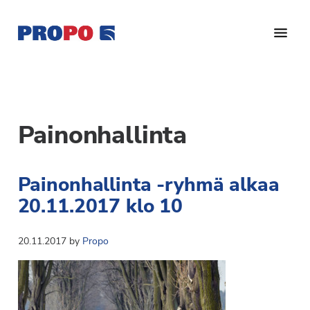
Hyppää
Hyppää
pääsisältöön
alatunnisteeseen
Yhdistys
Propo
on
/
valtakunnallinen
Suomen
potilasjärjestö,
Painonhallinta
eturauhassyöpäyhdistys
joka
on
Ry
Painonhallinta -ryhmä alkaa
perustettu
vuonna
20.11.2017 klo 10
1997.
Yhdistys
20.11.2017
by
Propo
on
Suomen
Syöpäyhdistyksen
jäsenjärjestö.