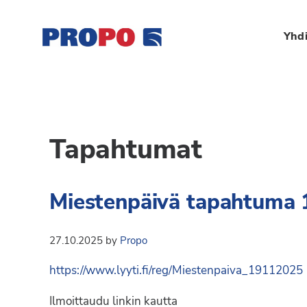
Hyppää
Hyppää
Hyppää
Hyppää
ensisijaiseen
pääsisältöön
ensisijaiseen
alatunnisteeseen
Yhdi
valikkoon
sivupalkkiin
Yhdistys
Propo
on
/
valtakunnallinen
Suomen
Tapahtumat
potilasjärjestö,
eturauhassyöpäyhdisty
joka
on
Ry
Miestenpäivä tapahtuma 
perustettu
vuonna
1997.
27.10.2025
by
Propo
Yhdistys
https://www.lyyti.fi/reg/Miestenpaiva_19112025
on
Suomen
Ilmoittaudu linkin kautta