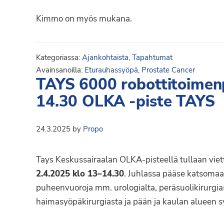
Syöpäyhdistyksen
jäsenjärjestö.
Kimmo on myös mukana.
Kategoriassa:
Ajankohtaista
,
Tapahtumat
Avainsanoilla:
Eturauhassyöpä
,
Prostate Cancer
TAYS 6000 robottitoimenp
14.30 OLKA -piste TAYS
24.3.2025
by
Propo
Tays Keskussairaalan OLKA-pisteellä tullaan vie
2.4.2025 klo 13–14.30
. Juhlassa pääse katsomaan
puheenvuoroja mm. urologialta, peräsuolikirurgias
haimasyöpäkirurgiasta ja pään ja kaulan alueen s