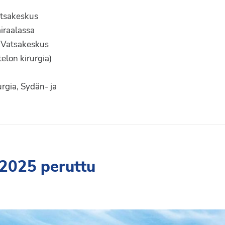
Vatsakeskus
airaalassa
, Vatsakeskus
elon kirurgia)
urgia, Sydän- ja
.2025 peruttu