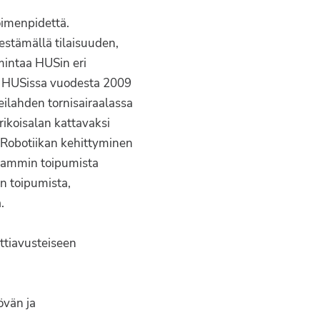
oimenpidettä.
estämällä tilaisuuden,
mintaa HUSin eri
hty HUSissa vuodesta 2009
eilahden tornisairaalassa
rikoisalan kattavaksi
. Robotiikan kehittyminen
eammin toipumista
n toipumista,
.
ttiavusteiseen
övän ja