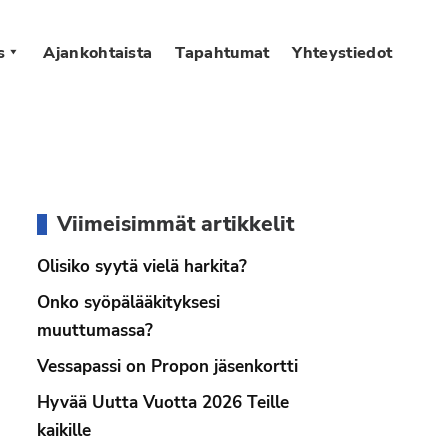
s
Ajankohtaista
Tapahtumat
Yhteystiedot
Ensisijainen
Viimeisimmät artikkelit
sivupalkki
Olisiko syytä vielä harkita?
Onko syöpälääkityksesi
muuttumassa?
Vessapassi on Propon jäsenkortti
Hyvää Uutta Vuotta 2026 Teille
kaikille