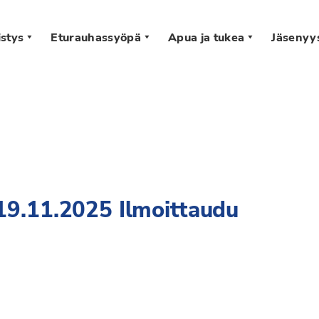
stys
Eturauhassyöpä
Apua ja tukea
Jäsenyy
s
19.11.2025 Ilmoittaudu