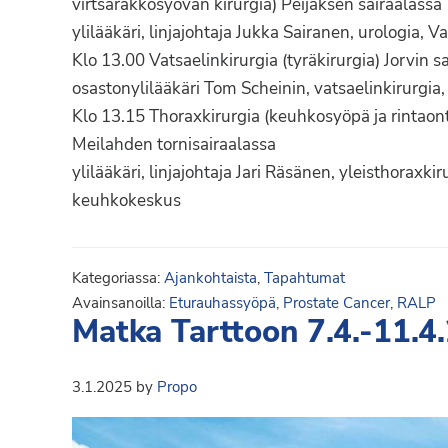
virtsarakkosyövän kirurgia) Peijaksen sairaalassa
ylilääkäri, linjajohtaja Jukka Sairanen, urologia, 
Klo 13.00 Vatsaelinkirurgia (tyräkirurgia) Jorvin s
osastonylilääkäri Tom Scheinin, vatsaelinkirurgia
Klo 13.15 Thoraxkirurgia (keuhkosyöpä ja rintaont
Meilahden tornisairaalassa
ylilääkäri, linjajohtaja Jari Räsänen, yleisthoraxkir
keuhkokeskus
Kategoriassa:
Ajankohtaista
,
Tapahtumat
Avainsanoilla:
Eturauhassyöpä
,
Prostate Cancer
,
RALP
Matka Tarttoon 7.4.-11.4
3.1.2025
by
Propo