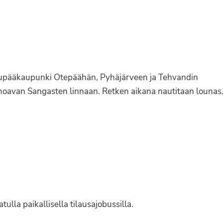
lupääkaupunki Otepäähän, Pyhäjärveen ja Tehvandin
moavan Sangasten linnaan. Retken aikana nautitaan lounas
ulla paikallisella tilausajobussilla.