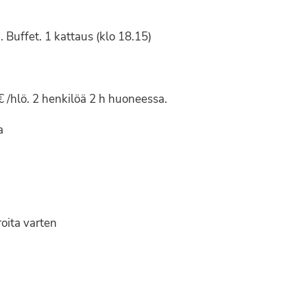
 Buffet. 1 kattaus (klo 18.15)
€ /hlö. 2 henkilöä 2 h huoneessa.
a
oita varten