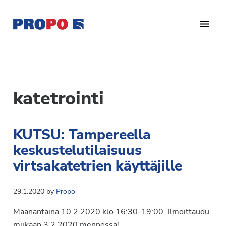
Hyppää
Hyppää
pääsisältöön
alatunnisteeseen
Yhdistys
Propo
on
/
valtakunnallinen
Suomen
potilasjärjestö,
katetrointi
eturauhassyöpäyhdistys
joka
on
Ry
KUTSU: Tampereella
perustettu
vuonna
keskustelutilaisuus
1997.
virtsakatetrien käyttäjille
Yhdistys
on
29.1.2020
by
Propo
Suomen
Syöpäyhdistyksen
Maanantaina 10.2.2020 klo 16:30-19:00. Ilmoittaudu
jäsenjärjestö.
mukaan 3.2.2020 mennessä!