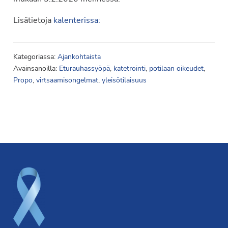
Lisätietoja
kalenterissa:
Kategoriassa:
Ajankohtaista
Avainsanoilla:
Eturauhassyöpä
,
katetrointi
,
potilaan oikeudet
,
Propo
,
virtsaamisongelmat
,
yleisötilaisuus
Footer