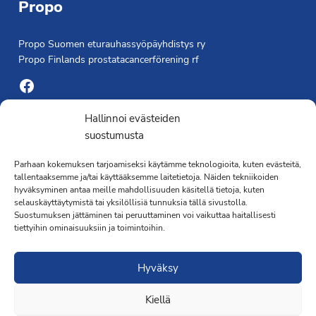
Propo
Propo Suomen eturauhassyöpäyhdistys ry
Propo Finlands prostatacancerförening rf
Facebook
Yhdistyksen toimisto
Hallinnoi evästeiden
suostumusta
Laivapojankatu 3 C, 00180 Helsinki
Parhaan kokemuksen tarjoamiseksi käytämme teknologioita, kuten evästeitä,
toimisto@propo.fi
tallentaaksemme ja/tai käyttääksemme laitetietoja. Näiden tekniikoiden
Saavutettavuusseloste »
hyväksyminen antaa meille mahdollisuuden käsitellä tietoja, kuten
Toiminnanjohtaja
selauskäyttäytymistä tai yksilöllisiä tunnuksia tällä sivustolla.
Suostumuksen jättäminen tai peruuttaminen voi vaikuttaa haitallisesti
tiettyihin ominaisuuksiin ja toimintoihin.
Kimmo Järvinen
Terveydenhoitaja
Hyväksy
041 501 4176
Kiellä