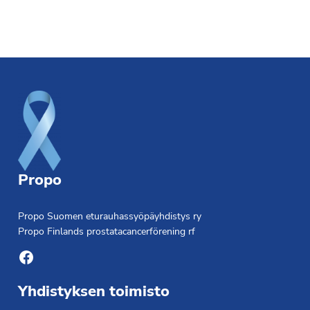
Footer
Propo
Propo Suomen eturauhassyöpäyhdistys ry
Propo Finlands prostatacancerförening rf
Facebook
Yhdistyksen toimisto