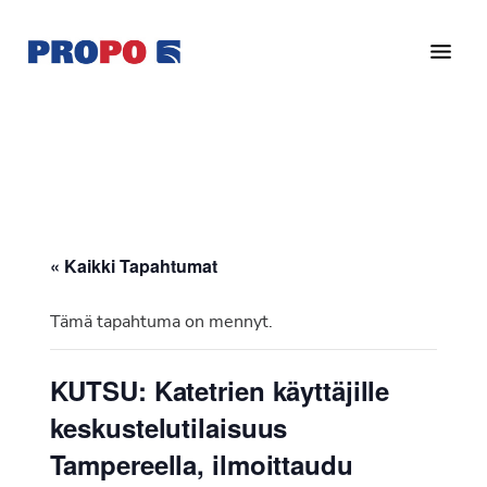
Hyppää
Hyppää
pääsisältöön
alatunnisteeseen
Yhdistys
Propo
on
/
valtakunnallinen
Suomen
potilasjärjestö,
eturauhassyöpäyhdistys
joka
on
Ry
« Kaikki Tapahtumat
perustettu
vuonna
Tämä tapahtuma on mennyt.
1997.
Yhdistys
KUTSU: Katetrien käyttäjille
on
keskustelutilaisuus
Suomen
Syöpäyhdistyksen
Tampereella, ilmoittaudu
jäsenjärjestö.