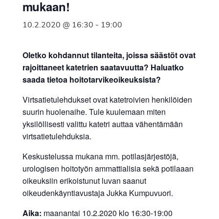
mukaan!
10.2.2020 @ 16:30
-
19:00
Oletko kohdannut tilanteita, joissa säästöt ovat
rajoittaneet katetrien saatavuutta? Haluatko
saada tietoa hoitotarvikeoikeuksista?
Virtsatietulehdukset ovat katetroivien henkilöiden
suurin huolenaihe. Tule kuulemaan miten
yksilöllisesti valittu katetri auttaa vähentämään
virtsatietulehduksia.
Keskustelussa mukana mm. potilasjärjestöjä,
urologisen hoitotyön ammattialisia sekä potilaaan
oikeuksiin erikoistunut luvan saanut
oikeudenkäyntiavustaja Jukka Kumpuvuori.
Aika:
maanantai 10.2.2020 klo 16:30-19:00