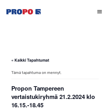
Hyppää
Hyppää
pääsisältöön
alatunnisteeseen
Yhdistys
Propo
on
/
valtakunnallinen
Suomen
potilasjärjestö,
eturauhassyöpäyhdistys
joka
on
Ry
« Kaikki Tapahtumat
perustettu
vuonna
Tämä tapahtuma on mennyt.
1997.
Yhdistys
Propon Tampereen
on
vertaistukiryhmä 21.2.2024 klo
Suomen
Syöpäyhdistyksen
16.15.-18.45
jäsenjärjestö.