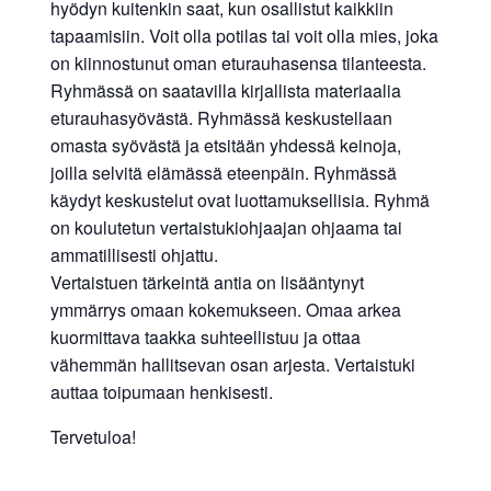
hyödyn kuitenkin saat, kun osallistut kaikkiin
tapaamisiin. Voit olla potilas tai voit olla mies, joka
on kiinnostunut oman eturauhasensa tilanteesta.
Ryhmässä on saatavilla kirjallista materiaalia
eturauhasyövästä. Ryhmässä keskustellaan
omasta syövästä ja etsitään yhdessä keinoja,
joilla selvitä elämässä eteenpäin. Ryhmässä
käydyt keskustelut ovat luottamuksellisia. Ryhmä
on koulutetun vertaistukiohjaajan ohjaama tai
ammatillisesti ohjattu.
Vertaistuen tärkeintä antia on lisääntynyt
ymmärrys omaan kokemukseen. Omaa arkea
kuormittava taakka suhteellistuu ja ottaa
vähemmän hallitsevan osan arjesta. Vertaistuki
auttaa toipumaan henkisesti.
Tervetuloa!