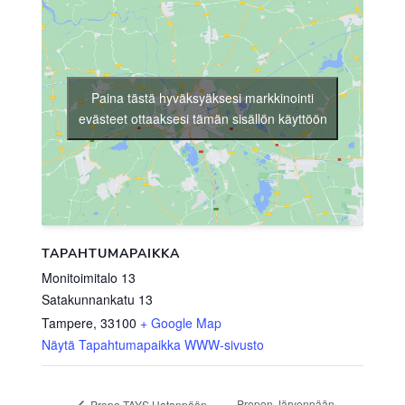
Paina tästä hyväksyäksesi markkinointi
evästeet ottaaksesi tämän sisällön käyttöön
TAPAHTUMAPAIKKA
Monitoimitalo 13
Satakunnankatu 13
Tampere
,
33100
+ Google Map
Näytä Tapahtumapaikka WWW-sivusto
Propon Järvenpään
Propo TAYS Hatanpään