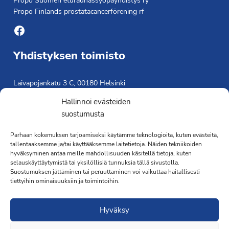
Propo Suomen eturauhassyöpäyhdistys ry
Propo Finlands prostatacancerförening rf
Facebook
Yhdistyksen toimisto
Laivapojankatu 3 C, 00180 Helsinki
toimisto@propo.fi
Hallinnoi evästeiden
Saavutettavuusseloste »
suostumusta
Toiminnanjohtaja
Parhaan kokemuksen tarjoamiseksi käytämme teknologioita, kuten evästeitä,
Kimmo Järvinen
tallentaaksemme ja/tai käyttääksemme laitetietoja. Näiden tekniikoiden
hyväksyminen antaa meille mahdollisuuden käsitellä tietoja, kuten
Terveydenhoitaja
selauskäyttäytymistä tai yksilöllisiä tunnuksia tällä sivustolla.
041 501 4176
Suostumuksen jättäminen tai peruuttaminen voi vaikuttaa haitallisesti
tiettyihin ominaisuuksiin ja toimintoihin.
Hyväksy