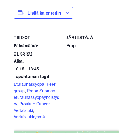
Lisää kalenteriin
TIEDOT
JÄRJESTÄJÄ
Päivämäärä:
Propo
21.2.2024
Aika:
16:15 - 18:45
Tapahtuman tagit:
Eturauhassyöpä
,
Peer
group
,
Propo Suomen
eturauhassyöpäyhdistys
ry
,
Prostate Cancer
,
Vertaistuki
,
Vertaistukiryhmä