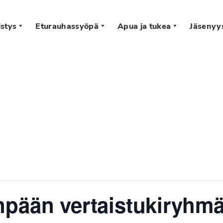
stys
Eturauhassyöpä
Apua ja tukea
Jäsenyy
s
pään vertaistukiryhmä