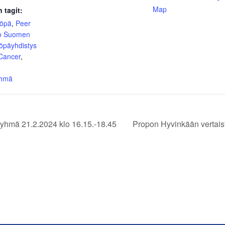
Map
 tagit:
yöpä
,
Peer
o Suomen
öpäyhdistys
 Cancer
,
yhmä
yhmä 21.2.2024 klo 16.15.-18.45
Propon Hyvinkään vertais