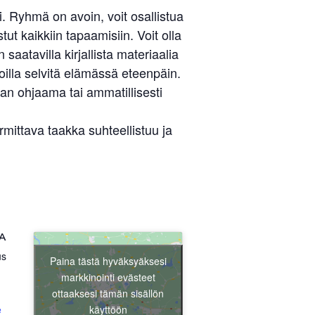
 Ryhmä on avoin, voit osallistua
ut kaikkiin tapaamisiin. Voit olla
aatavilla kirjallista materiaalia
illa selvitä elämässä eteenpäin.
an ohjaama tai ammatillisesti
ittava taakka suhteellistuu ja
Liity jäseneksi
A
us
Paina tästä hyväksyäksesi
markkinointi evästeet
ottaaksesi tämän sisällön
käyttöön
e