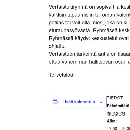
Vertaistukiryhmä on sopiva tila ke
kaikkiin tapaamisiin tai oman kalent
potilas tai voit olla mies, joka on 
eturauhasyövästä. Ryhmässä keskust
Ryhmässä käydyt keskustelut ovat l
ohjattu.
Vertaistuen tärkeintä antia on li
ottaa vähemmän hallitsevan osan ar
Tervetuloa!
TIEDOT
Lisää kalenteriin
Päivämäärä
26.2.2024
Aika:
17:00 - 19:0