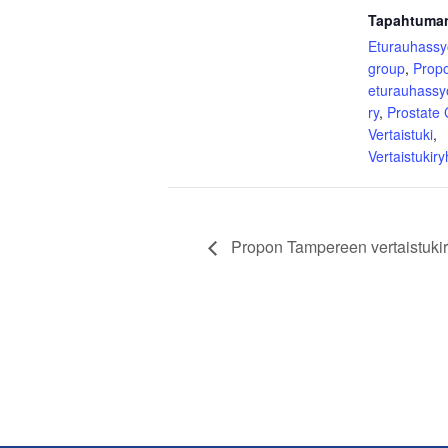
Tapahtuman
Eturauhass
group
,
Prop
eturauhassy
ry
,
Prostate
Vertaistuki
,
Vertaistukir
Propon Tampereen vertaistukir