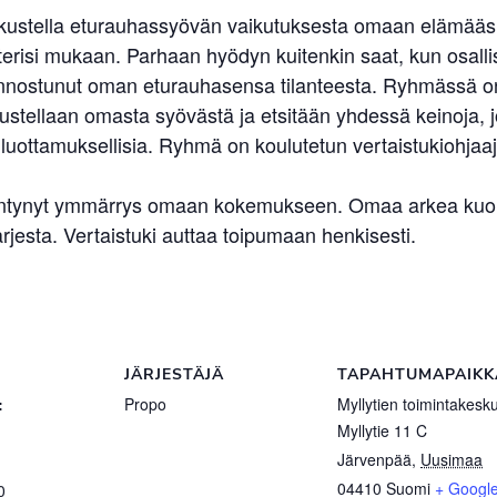
skustella eturauhassyövän vaikutuksesta omaan elämääsi.
erisi mukaan. Parhaan hyödyn kuitenkin saat, kun osallist
kiinnostunut oman eturauhasensa tilanteesta. Ryhmässä on s
ellaan omasta syövästä ja etsitään yhdessä keinoja, jo
uottamuksellisia. Ryhmä on koulutetun vertaistukiohjaaj
sääntynyt ymmärrys omaan kokemukseen. Omaa arkea kuorm
jesta. Vertaistuki auttaa toipumaan henkisesti.
JÄRJESTÄJÄ
TAPAHTUMAPAIKK
:
Propo
Myllytien toimintakesk
Myllytie 11 C
Järvenpää
,
Uusimaa
04410
Suomi
+ Googl
0