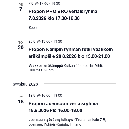
Näkymät
7.8. @ 17:00
-
18:30
PE
7
Propon PRO BRO vertaisryhmä
navigoint
7.8.2026 klo 17.00-18.30
Zoom
20.8. @ 13:00
-
19:30
TO
20
Propon Kampin ryhmän retki Vaakkoin
eräkämpälle 20.8.2026 klo 13.00-21.00
Vaakkoin eräkämppä
Kuikunläänintie 45, Vihti,
Uusimaa, Suomi
syyskuu 2026
18.9. @ 16:00
-
18:00
PE
18
Propon Joensuun vertaisryhmä
18.9.2026 klo 16.00-18.00
Joensuun työväenyhdistys
Yläsatamankatu 7 B,
Joensuu, Pohjois-Karjala, Finland