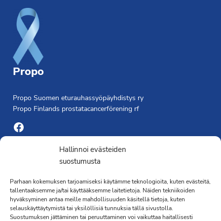
Propo
Propo Suomen eturauhassyöpäyhdistys ry
Propo Finlands prostatacancerförening rf
Facebook
Yhdistyksen toimisto
Hallinnoi evästeiden
suostumusta
Laivapojankatu 3 C, 00180 Helsinki
Parhaan kokemuksen tarjoamiseksi käytämme teknologioita, kuten evästeitä,
toimisto@propo.fi
tallentaaksemme ja/tai käyttääksemme laitetietoja. Näiden tekniikoiden
Saavutettavuusseloste »
hyväksyminen antaa meille mahdollisuuden käsitellä tietoja, kuten
Toiminnanjohtaja
selauskäyttäytymistä tai yksilöllisiä tunnuksia tällä sivustolla.
Suostumuksen jättäminen tai peruuttaminen voi vaikuttaa haitallisesti