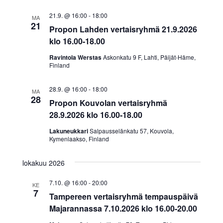
21.9. @ 16:00
-
18:00
MA
21
Propon Lahden vertaisryhmä 21.9.2026
klo 16.00-18.00
Ravintola Werstas
Askonkatu 9 F, Lahti, Päijät-Häme,
Finland
28.9. @ 16:00
-
18:00
MA
28
Propon Kouvolan vertaisryhmä
28.9.2026 klo 16.00-18.00
Lakuneukkari
Salpausselänkatu 57, Kouvola,
Kymenlaakso, Finland
lokakuu 2026
7.10. @ 16:00
-
20:00
KE
7
Tampereen vertaisryhmä tempauspäivä
Majarannassa 7.10.2026 klo 16.00-20.00