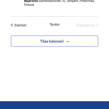
Majaranta
Salmenkalliontie 70, Tampere, Pirkanmaa,
Finland
Tänään
Seuraavat
Tapahtumat
Edelliset
Tapahtumat
Tilaa kalenteri
Footer