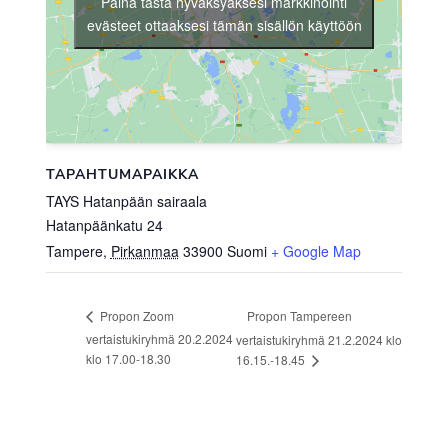
Paina tästä hyväksyäksesi markkinointi
evästeet ottaaksesi tämän sisällön käyttöön
TAPAHTUMAPAIKKA
TAYS Hatanpään sairaala
Hatanpäänkatu 24
Tampere
,
Pirkanmaa
33900
Suomi
+ Google Map
Propon Tampereen
Propon Zoom
vertaistukiryhmä 20.2.2024
vertaistukiryhmä 21.2.2024 klo
klo 17.00-18.30
16.15.-18.45