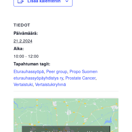
Lisää kalenteriin
TIEDOT
Päivämäärä:
21.2.2024
Aika:
10:00 - 12:00
Tapahtuman tagit:
Eturauhassyöpä
,
Peer group
,
Propo Suomen
eturauhassyöpäyhdistys ry
,
Prostate Cancer
,
Vertaistuki
,
Vertaistukiryhmä