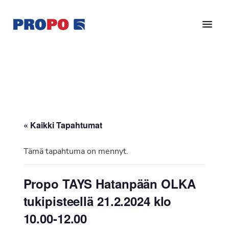
Hyppää
Hyppää
pääsisältöön
alatunnisteeseen
Yhdistys
Propo
on
/
valtakunnallinen
Suomen
potilasjärjestö,
eturauhassyöpäyhdistys
joka
on
Ry
« Kaikki Tapahtumat
perustettu
vuonna
Tämä tapahtuma on mennyt.
1997.
Yhdistys
Propo TAYS Hatanpään OLKA
on
tukipisteellä 21.2.2024 klo
Suomen
Syöpäyhdistyksen
10.00-12.00
jäsenjärjestö.