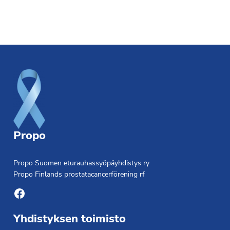
Footer
Propo
Propo Suomen eturauhassyöpäyhdistys ry
Propo Finlands prostatacancerförening rf
Facebook
Yhdistyksen toimisto