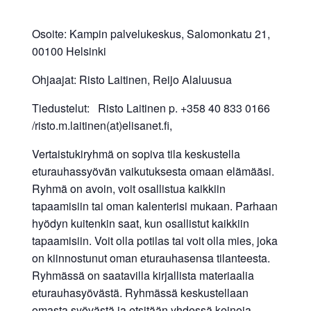
Osoite: Kampin palvelukeskus, Salomonkatu 21,
00100 Helsinki
Ohjaajat: Risto Laitinen, Reijo Alaluusua
Tiedustelut: Risto Laitinen p. +358 40 833 0166
/risto.m.laitinen(at)elisanet.fi,
Vertaistukiryhmä on sopiva tila keskustella
eturauhassyövän vaikutuksesta omaan elämääsi.
Ryhmä on avoin, voit osallistua kaikkiin
tapaamisiin tai oman kalenterisi mukaan. Parhaan
hyödyn kuitenkin saat, kun osallistut kaikkiin
tapaamisiin. Voit olla potilas tai voit olla mies, joka
on kiinnostunut oman eturauhasensa tilanteesta.
Ryhmässä on saatavilla kirjallista materiaalia
eturauhasyövästä. Ryhmässä keskustellaan
omasta syövästä ja etsitään yhdessä keinoja,