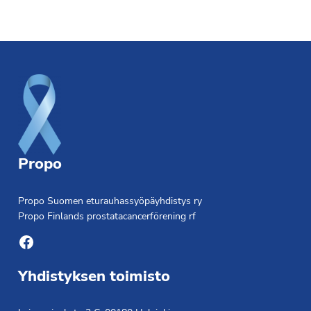
Footer
Propo
Propo Suomen eturauhassyöpäyhdistys ry
Propo Finlands prostatacancerförening rf
Facebook
Yhdistyksen toimisto