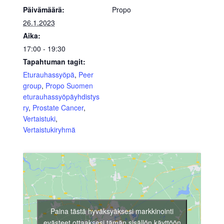
Päivämäärä:
Propo
26.1.2023
Aika:
17:00 - 19:30
Tapahtuman tagit:
Eturauhassyöpä
,
Peer
group
,
Propo Suomen
eturauhassyöpäyhdistys
ry
,
Prostate Cancer
,
Vertaistuki
,
Vertaistukiryhmä
Paina tästä hyväksyäksesi markkinointi
evästeet ottaaksesi tämän sisällön käyttöön