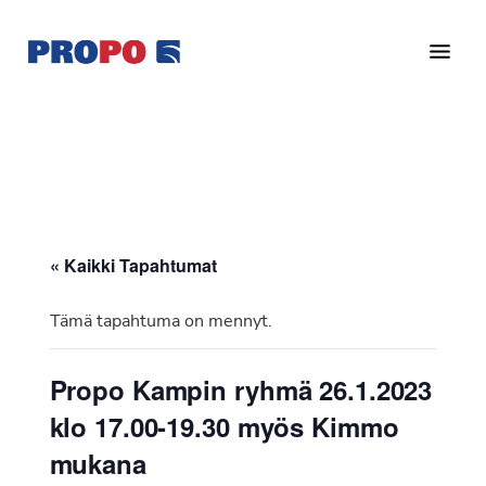
Hyppää
Hyppää
pääsisältöön
alatunnisteeseen
Yhdistys
Propo
on
/
valtakunnallinen
Suomen
potilasjärjestö,
eturauhassyöpäyhdistys
joka
on
Ry
« Kaikki Tapahtumat
perustettu
vuonna
Tämä tapahtuma on mennyt.
1997.
Yhdistys
Propo Kampin ryhmä 26.1.2023
on
klo 17.00-19.30 myös Kimmo
Suomen
Syöpäyhdistyksen
mukana
jäsenjärjestö.