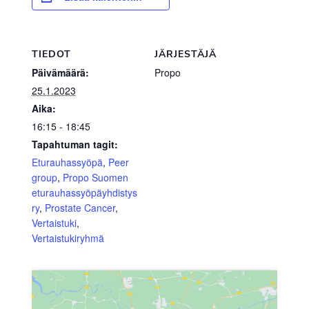
TIEDOT
JÄRJESTÄJÄ
Päivämäärä:
Propo
25.1.2023
Aika:
16:15 - 18:45
Tapahtuman tagit:
Eturauhassyöpä
,
Peer
group
,
Propo Suomen
eturauhassyöpäyhdistys
ry
,
Prostate Cancer
,
Vertaistuki
,
Vertaistukiryhmä