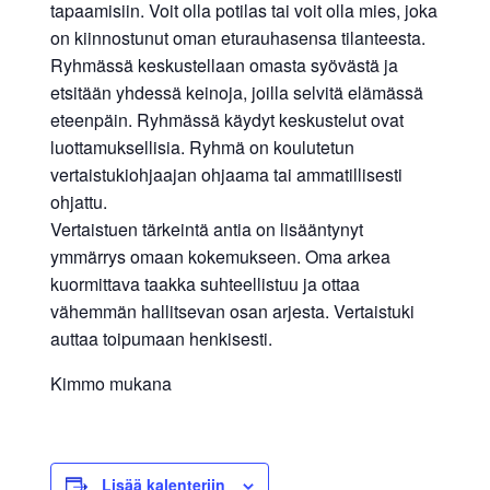
tapaamisiin. Voit olla potilas tai voit olla mies, joka
on kiinnostunut oman eturauhasensa tilanteesta.
Ryhmässä keskustellaan omasta syövästä ja
etsitään yhdessä keinoja, joilla selvitä elämässä
eteenpäin. Ryhmässä käydyt keskustelut ovat
luottamuksellisia. Ryhmä on koulutetun
vertaistukiohjaajan ohjaama tai ammatillisesti
ohjattu.
Vertaistuen tärkeintä antia on lisääntynyt
ymmärrys omaan kokemukseen. Oma arkea
kuormittava taakka suhteellistuu ja ottaa
vähemmän hallitsevan osan arjesta. Vertaistuki
auttaa toipumaan henkisesti.
Kimmo mukana
Lisää kalenteriin