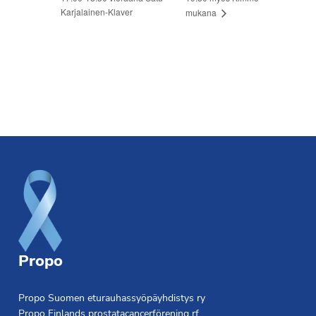
Karjalainen-Klaver
mukana
Footer
Propo
Propo Suomen eturauhassyöpäyhdistys ry
Propo Finlands prostatacancerförening rf