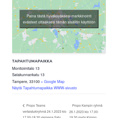
Paina tästä hyväksyäksesi markkinointi
evästeet ottaaksesi tämän sisällön käyttöön
TAPAHTUMAPAIKKA
Monitoimitalo 13
Satakunnankatu 13
Tampere
,
33100
+ Google Map
Näytä Tapahtumapaikka WWW-sivusto
Propo Kampin ryhmä
Propo Teams
vertaistukiryhmä 24.1.2023 klo
26.1.2023 klo 17.00-
17.00-18.30 vieraana Satu
19.30 myös Kimmo