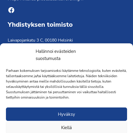
Facebook
Yhdistyksen toimisto
Laivapojankatu 3 C, 00180 Helsinki
toimisto@propo.fi
Hallinnoi evästeiden
Saavutettavuusseloste »
suostumusta
Toiminnanjohtaja
Parhaan kokemuksen tarjoamiseksi käytämme teknologioita, kuten evästeitä,
Kimmo Järvinen
tallentaaksemme ja/tai käyttääksemme laitetietoja. Näiden tekniikoiden
hyväksyminen antaa meille mahdollisuuden käsitellä tietoja, kuten
Terveydenhoitaja
selauskäyttäytymistä tai yksilöllisiä tunnuksia tällä sivustolla.
041 501 4176
Suostumuksen jättäminen tai peruuttaminen voi vaikuttaa haitallisesti
tiettyihin ominaisuuksiin ja toimintoihin.
Hyväksy
Kiellä
·Toteutus ja ylläpito
MMD Networks
·