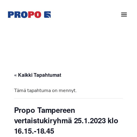
Hyppää
Hyppää
pääsisältöön
alatunnisteeseen
Yhdistys
Propo
on
/
valtakunnallinen
Suomen
potilasjärjestö,
eturauhassyöpäyhdistys
joka
on
Ry
« Kaikki Tapahtumat
perustettu
vuonna
Tämä tapahtuma on mennyt.
1997.
Yhdistys
Propo Tampereen
on
vertaistukiryhmä 25.1.2023 klo
Suomen
Syöpäyhdistyksen
16.15.-18.45
jäsenjärjestö.