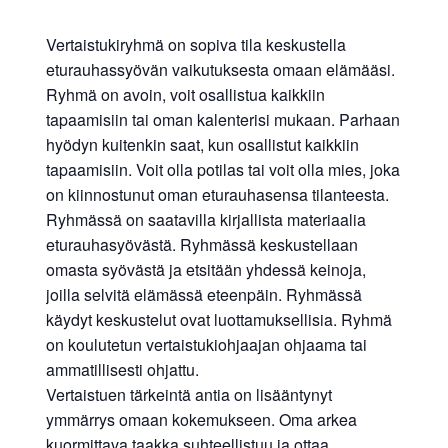
Vertaistukiryhmä on sopiva tila keskustella
eturauhassyövän vaikutuksesta omaan elämääsi.
Ryhmä on avoin, voit osallistua kaikkiin
tapaamisiin tai oman kalenterisi mukaan. Parhaan
hyödyn kuitenkin saat, kun osallistut kaikkiin
tapaamisiin. Voit olla potilas tai voit olla mies, joka
on kiinnostunut oman eturauhasensa tilanteesta.
Ryhmässä on saatavilla kirjallista materiaalia
eturauhasyövästä. Ryhmässä keskustellaan
omasta syövästä ja etsitään yhdessä keinoja,
joilla selvitä elämässä eteenpäin. Ryhmässä
käydyt keskustelut ovat luottamuksellisia. Ryhmä
on koulutetun vertaistukiohjaajan ohjaama tai
ammatillisesti ohjattu.
Vertaistuen tärkeintä antia on lisääntynyt
ymmärrys omaan kokemukseen. Oma arkea
kuormittava taakka suhteellistuu ja ottaa