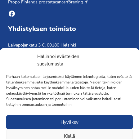
Propo Finlands prostatacancerförening rf
Facebook
Yhdistyksen toimisto
Laivapojankatu 3 C, 00180 Helsinki
toimisto@propo.fi
Hallinnoi evästeiden
Saavutettavuusseloste »
suostumusta
Toiminnanjohtaja
Parhaan kokemuksen tarjoamiseksi käytämme teknologioita, kuten evästeitä,
tallentaaksemme ja/tai käyttääksemme laitetietoja. Näiden tekniikoiden
Kimmo Järvinen
hyväksyminen antaa meille mahdollisuuden käsitellä tietoja, kuten
Terveydenhoitaja
selauskäyttäytymistä tai yksilöllisiä tunnuksia tällä sivustolla.
041 501 4176
Suostumuksen jättäminen tai peruuttaminen voi vaikuttaa haitallisesti
tiettyihin ominaisuuksiin ja toimintoihin.
Hyväksy
Kiellä
·Toteutus ja ylläpito
MMD Networks
·