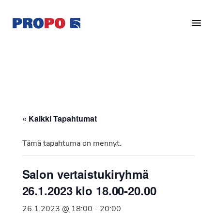
Hyppää
Hyppää
pääsisältöön
alatunnisteeseen
Yhdistys
Propo
on
/
valtakunnallinen
Suomen
potilasjärjestö,
eturauhassyöpäyhdistys
joka
on
Ry
« Kaikki Tapahtumat
perustettu
vuonna
Tämä tapahtuma on mennyt.
1997.
Yhdistys
Salon vertaistukiryhmä
on
26.1.2023 klo 18.00-20.00
Suomen
Syöpäyhdistyksen
26.1.2023 @ 18:00
-
20:00
jäsenjärjestö.