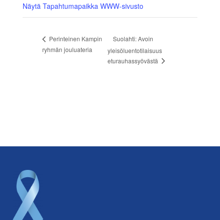
Näytä Tapahtumapaikka WWW-sivusto
Suolahti: Avoin
Perinteinen Kampin
ryhmän jouluateria
yleisöluentotilaisuus
eturauhassyövästä
Footer