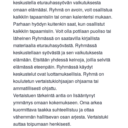
keskustella eturauhassyövän vaikutuksesta
omaan elämääsi. Ryhmä on avoin, voit osallistua
kaikkiin tapaamisiin tai oman kalenterisi mukaan.
Parhaan hyödyn kuitenkin saat, kun osallistut
kaikkiin tapaamisiin. Voit olla potilaan puoliso tai
läheinen Ryhmässä on saatavilla kirjallista
materiaalia eturauhasyövästä. Ryhmässä
keskustellaan syövästä ja sen vaikutuksesta
elämään. Etsitään yhdessä keinoja, joilla selvitä
elämässä eteenpäin. Ryhmässä käydyt
keskustelut ovat luottamuksellisia. Ryhmä on
koulutetun vertaistukiohjaajan ohjaama tai
ammatillisesti ohjattu.
Vertaistuen tärkeintä antia on lisääntynyt
ymmärrys omaan kokemukseen. Oma arkea
kuormittava taakka suhteellistuu ja ottaa
vähemmän hallitsevan osan arjesta. Vertaistuki
auttaa toipumaan henkisesti.