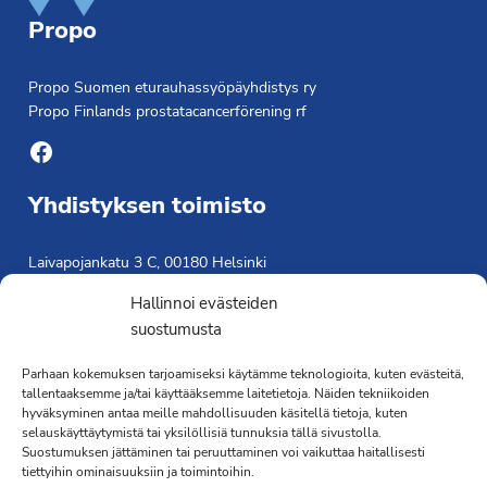
Propo
Propo Suomen eturauhassyöpäyhdistys ry
Propo Finlands prostatacancerförening rf
Facebook
Yhdistyksen toimisto
Laivapojankatu 3 C, 00180 Helsinki
toimisto@propo.fi
Hallinnoi evästeiden
Saavutettavuusseloste »
suostumusta
Toiminnanjohtaja
Parhaan kokemuksen tarjoamiseksi käytämme teknologioita, kuten evästeitä,
Kimmo Järvinen
tallentaaksemme ja/tai käyttääksemme laitetietoja. Näiden tekniikoiden
hyväksyminen antaa meille mahdollisuuden käsitellä tietoja, kuten
Terveydenhoitaja
selauskäyttäytymistä tai yksilöllisiä tunnuksia tällä sivustolla.
041 501 4176
Suostumuksen jättäminen tai peruuttaminen voi vaikuttaa haitallisesti
tiettyihin ominaisuuksiin ja toimintoihin.