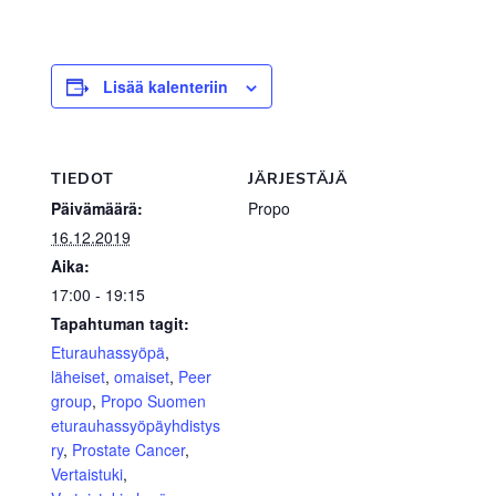
Lisää kalenteriin
TIEDOT
JÄRJESTÄJÄ
Päivämäärä:
Propo
16.12.2019
Aika:
17:00 - 19:15
Tapahtuman tagit:
Eturauhassyöpä
,
läheiset
,
omaiset
,
Peer
group
,
Propo Suomen
eturauhassyöpäyhdistys
ry
,
Prostate Cancer
,
Vertaistuki
,