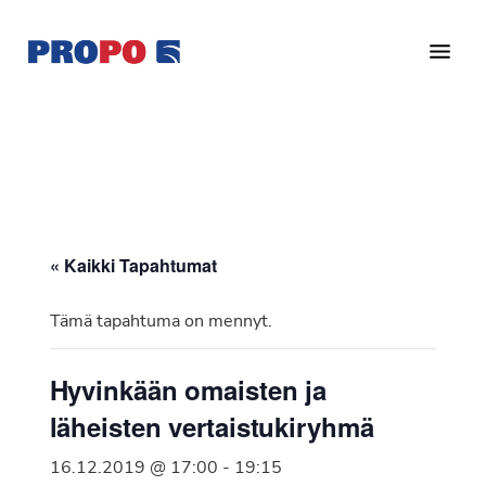
Hyppää
Hyppää
pääsisältöön
alatunnisteeseen
Yhdistys
Propo
on
/
valtakunnallinen
Suomen
potilasjärjestö,
eturauhassyöpäyhdistys
joka
on
Ry
« Kaikki Tapahtumat
perustettu
vuonna
Tämä tapahtuma on mennyt.
1997.
Yhdistys
Hyvinkään omaisten ja
on
läheisten vertaistukiryhmä
Suomen
Syöpäyhdistyksen
16.12.2019 @ 17:00
-
19:15
jäsenjärjestö.