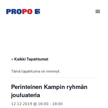
Hyppää
Hyppää
pääsisältöön
alatunnisteeseen
Yhdistys
Propo
on
/
valtakunnallinen
Suomen
potilasjärjestö,
eturauhassyöpäyhdistys
joka
on
Ry
« Kaikki Tapahtumat
perustettu
vuonna
Tämä tapahtuma on mennyt.
1997.
Yhdistys
Perinteinen Kampin ryhmän
on
jouluateria
Suomen
Syöpäyhdistyksen
12.12.2019 @ 16:00
-
18:00
jäsenjärjestö.