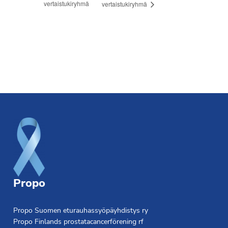
vertaistukiryhmä
vertaistukiryhmä
Footer
Propo
Propo Suomen eturauhassyöpäyhdistys ry
Propo Finlands prostatacancerförening rf