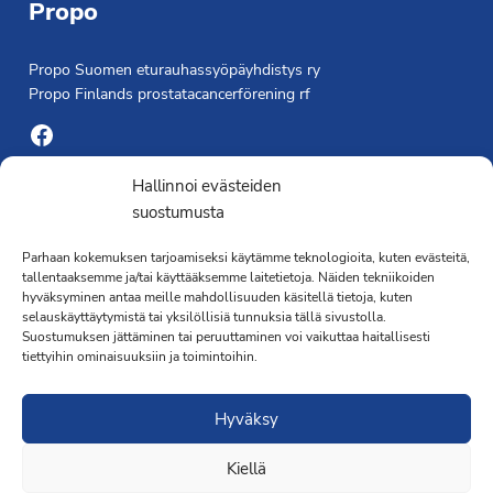
Propo
Propo Suomen eturauhassyöpäyhdistys ry
Propo Finlands prostatacancerförening rf
Facebook
Yhdistyksen toimisto
Hallinnoi evästeiden
suostumusta
Laivapojankatu 3 C, 00180 Helsinki
Parhaan kokemuksen tarjoamiseksi käytämme teknologioita, kuten evästeitä,
toimisto@propo.fi
tallentaaksemme ja/tai käyttääksemme laitetietoja. Näiden tekniikoiden
Saavutettavuusseloste »
hyväksyminen antaa meille mahdollisuuden käsitellä tietoja, kuten
Toiminnanjohtaja
selauskäyttäytymistä tai yksilöllisiä tunnuksia tällä sivustolla.
Suostumuksen jättäminen tai peruuttaminen voi vaikuttaa haitallisesti
tiettyihin ominaisuuksiin ja toimintoihin.
Kimmo Järvinen
Terveydenhoitaja
Hyväksy
041 501 4176
Kiellä