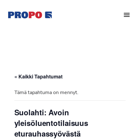
Hyppää
Hyppää
pääsisältöön
alatunnisteeseen
Yhdistys
Propo
on
/
valtakunnallinen
Suomen
potilasjärjestö,
eturauhassyöpäyhdistys
joka
on
Ry
« Kaikki Tapahtumat
perustettu
vuonna
Tämä tapahtuma on mennyt.
1997.
Yhdistys
Suolahti: Avoin
on
yleisöluentotilaisuus
Suomen
Syöpäyhdistyksen
eturauhassyövästä
jäsenjärjestö.