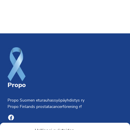
Footer
Propo
Propo Suomen eturauhassyöpäyhdistys ry
Propo Finlands prostatacancerförening rf
Facebook