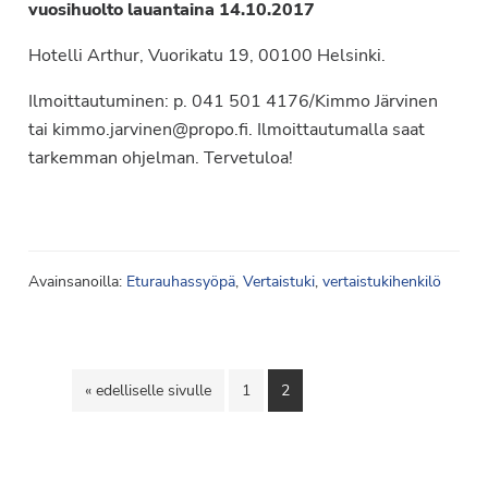
vuosihuolto lauantaina 14.10.2017
Hotelli Arthur, Vuorikatu 19, 00100 Helsinki.
Ilmoittautuminen: p. 041 501 4176/Kimmo Järvinen
tai kimmo.jarvinen@propo.fi. Ilmoittautumalla saat
tarkemman ohjelman. Tervetuloa!
Avainsanoilla:
Eturauhassyöpä
,
Vertaistuki
,
vertaistukihenkilö
Siirry
Sivu
Sivu
«
edelliselle sivulle
1
2