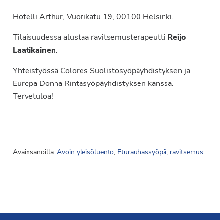
Hotelli Arthur, Vuorikatu 19, 00100 Helsinki.
Tilaisuudessa alustaa ravitsemusterapeutti
Reijo
Laatikainen
.
Yhteistyössä Colores Suolistosyöpäyhdistyksen ja
Europa Donna Rintasyöpäyhdistyksen kanssa.
Tervetuloa!
Avainsanoilla:
Avoin yleisöluento
,
Eturauhassyöpä
,
ravitsemus
Footer