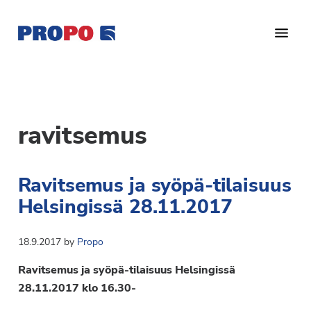
Hyppää
Hyppää
pääsisältöön
alatunnisteeseen
Yhdistys
Propo
on
/
valtakunnallinen
Suomen
potilasjärjestö,
ravitsemus
eturauhassyöpäyhdistys
joka
on
Ry
Ravitsemus ja syöpä-tilaisuus
perustettu
vuonna
Helsingissä 28.11.2017
1997.
Yhdistys
18.9.2017
by
Propo
on
Ravitsemus ja syöpä-tilaisuus Helsingissä
Suomen
28.11.2017 klo 16.30-
Syöpäyhdistyksen
jäsenjärjestö.