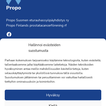
Propo
Propo Suomen eturauhassyöpäyhdistys ry
Propo Finlands prostatacancerförening rf
Facebook
Yhdistyksen toimisto
Hallinnoi evästeiden
suostumusta
Laivapojankatu 3 C, 00180 Helsinki
Parhaan kokemuksen tarjoamiseksi käytämme teknologioita, kuten evästeitä,
toimisto@propo.fi
tallentaaksemme ja/tai käyttääksemme laitetietoja. Näiden tekniikoiden
Saavutettavuusseloste »
hyväksyminen antaa meille mahdollisuuden käsitellä tietoja, kuten
Toiminnanjohtaja
selauskäyttäytymistä tai yksilöllisiä tunnuksia tällä sivustolla.
Suostumuksen jättäminen tai peruuttaminen voi vaikuttaa haitallisesti
tiettyihin ominaisuuksiin ja toimintoihin.
Kimmo Järvinen
Terveydenhoitaja
Hyväksy
041 501 4176
Kiellä