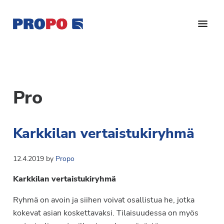
Hyppää
Hyppää
pääsisältöön
alatunnisteeseen
Yhdistys
Propo
on
/
valtakunnallinen
Suomen
potilasjärjestö,
Pro
eturauhassyöpäyhdistys
joka
on
Ry
Karkkilan vertaistukiryhmä
perustettu
vuonna
1997.
12.4.2019
by
Propo
Yhdistys
Karkkilan vertaistukiryhmä
on
Suomen
Ryhmä on avoin ja siihen voivat osallistua he, jotka
Syöpäyhdistyksen
kokevat asian koskettavaksi. Tilaisuudessa on myös
jäsenjärjestö.