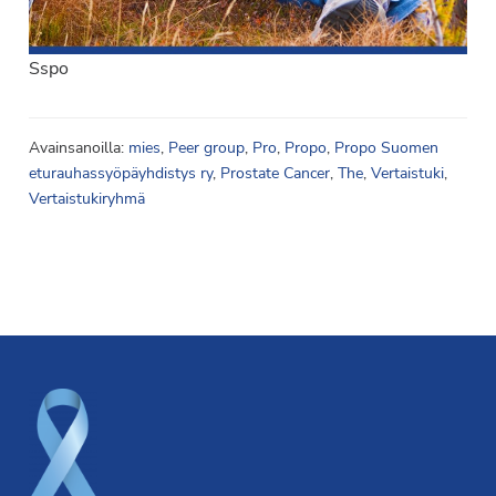
Sspo
Avainsanoilla:
mies
,
Peer group
,
Pro
,
Propo
,
Propo Suomen
eturauhassyöpäyhdistys ry
,
Prostate Cancer
,
The
,
Vertaistuki
,
Vertaistukiryhmä
Footer