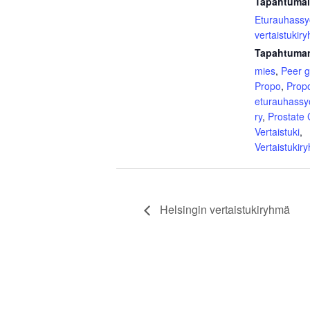
Tapahtumal
Eturauhass
vertaistukir
Tapahtuman
mies
,
Peer 
Propo
,
Prop
eturauhassy
ry
,
Prostate
Vertaistuki
,
Vertaistukir
Helsingin vertaistukiryhmä