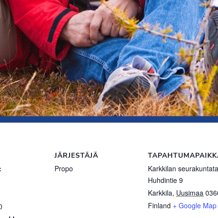
JÄRJESTÄJÄ
TAPAHTUMAPAIKK
:
Propo
Karkkilan seurakuntata
Huhdintie 9
Karkkila
,
Uusimaa
036
Finland
+ Google Map
0