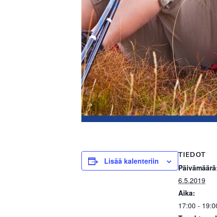
TIEDOT
Lisää kalenteriin
Päivämäärä
6.5.2019
Aika:
17:00 - 19:0