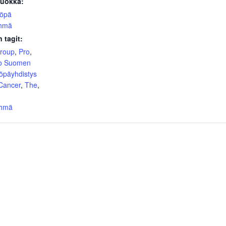
uokka:
yöpä
yhmä
 tagit:
group
,
Pro
,
o Suomen
öpäyhdistys
 Cancer
,
The
,
yhmä