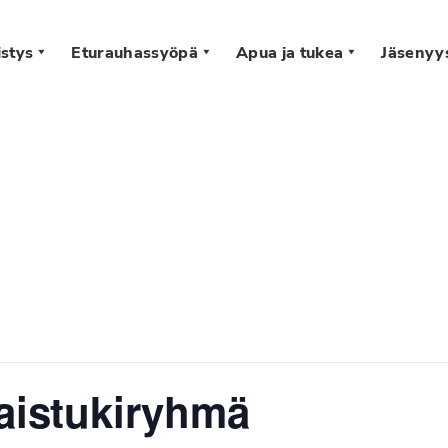
stys
Eturauhassyöpä
Apua ja tukea
Jäsenyy
s
taistukiryhmä