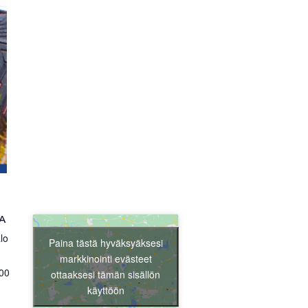
Liity jäseneksi
A
lo
Paina tästä hyväksyäksesi
markkinointi evästeet
00
ottaaksesi tämän sisällön
käyttöön