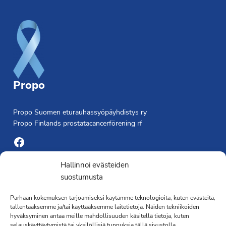
Footer
Propo
Propo Suomen eturauhassyöpäyhdistys ry
Propo Finlands prostatacancerförening rf
Facebook
Yhdistyksen toimisto
Hallinnoi evästeiden
suostumusta
Laivapojankatu 3 C, 00180 Helsinki
Parhaan kokemuksen tarjoamiseksi käytämme teknologioita, kuten evästeitä,
toimisto@propo.fi
tallentaaksemme ja/tai käyttääksemme laitetietoja. Näiden tekniikoiden
Saavutettavuusseloste »
hyväksyminen antaa meille mahdollisuuden käsitellä tietoja, kuten
selauskäyttäytymistä tai yksilöllisiä tunnuksia tällä sivustolla.