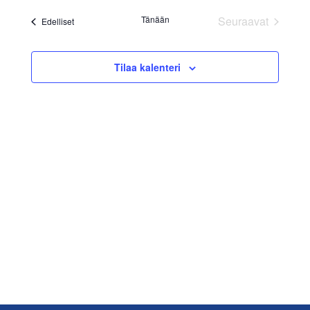
päivä.
Navig
aja
Tänään
Seuraavat
Tapahtumat
Edelliset
Näkymät
Tapahtumat
navigoint
Tilaa kalenteri