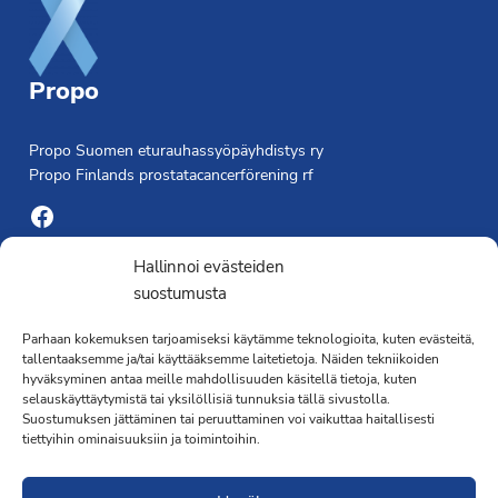
Propo
Propo Suomen eturauhassyöpäyhdistys ry
Propo Finlands prostatacancerförening rf
Facebook
Yhdistyksen toimisto
Hallinnoi evästeiden
suostumusta
Laivapojankatu 3 C, 00180 Helsinki
Parhaan kokemuksen tarjoamiseksi käytämme teknologioita, kuten evästeitä,
toimisto@propo.fi
tallentaaksemme ja/tai käyttääksemme laitetietoja. Näiden tekniikoiden
Saavutettavuusseloste »
hyväksyminen antaa meille mahdollisuuden käsitellä tietoja, kuten
Toiminnanjohtaja
selauskäyttäytymistä tai yksilöllisiä tunnuksia tällä sivustolla.
Suostumuksen jättäminen tai peruuttaminen voi vaikuttaa haitallisesti
tiettyihin ominaisuuksiin ja toimintoihin.
Kimmo Järvinen
Terveydenhoitaja