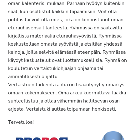
oman kalenterisi mukaan. Parhaan hyödyn kuitenkin
saat, kun osallistut kaikkiin tapaamisiin. Voit olla
potilas tai voit olla mies, joka on kiinnostunut oman
eturauhasensa tilanteesta. Ryhmässä on saatavilla
kirjallista materiaalia eturauhasyövästä. Ryhmässä
keskustellaan omasta syövästä ja etsitään yhdessä
keinoja, joilla selvitä elämässä eteenpäin. Ryhmässä
käydyt keskustelut ovat luottamuksellisia. Ryhmä on
koulutetun vertaistukiohjaajan ohjaama tai
ammatillisesti ohjattu.
Vertaistuen tärkeintä antia on lisääntynyt ymmärrys
omaan kokemukseen. Oma arkea kuormittava taakka
suhteellistuu ja ottaa vähemmän hallitsevan osan
arjesta. Vertaistuki auttaa toipumaan henkisesti.
Tervetuloa!