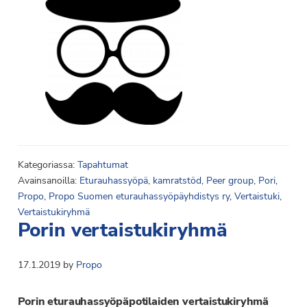
Kategoriassa:
Tapahtumat
Avainsanoilla:
Eturauhassyöpä
,
kamratstöd
,
Peer group
,
Pori
,
Propo
,
Propo Suomen eturauhassyöpäyhdistys ry
,
Vertaistuki
,
Vertaistukiryhmä
Porin vertaistukiryhmä
17.1.2019
by
Propo
Porin eturauhassyöpäpotilaiden vertaistukiryhmä