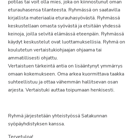
potilas tai voit olla mies, joka on kiinnostunut oman
eturauhasensa tilanteesta. Ryhmässä on saatavilla
kirjallista materiaalia eturauhasyövästä. Ryhmässä
keskustellaan omasta syövästä ja etsitään yhdessä
keinoja, joilla selvitä elämässä eteenpäin. Ryhmässä
käydyt keskustelut ovat luottamuksellisia. Ryhmä on
koulutetun vertaistukiohjaajan ohjaama tai
ammatillisesti ohjattu.
Vertaistuen tärkeintä antia on lisääntynyt ymmärrys
omaan kokemukseen. Oma arkea kuormittava taakka
suhteellistuu ja ottaa vähemmän hallitsevan osan
arjesta. Vertaistuki auttaa toipumaan henkisesti.
Ryhmä järjestetään yhteistyössä Satakunnan
syöpäyhdistyksen kanssa.
Tervetuloa!