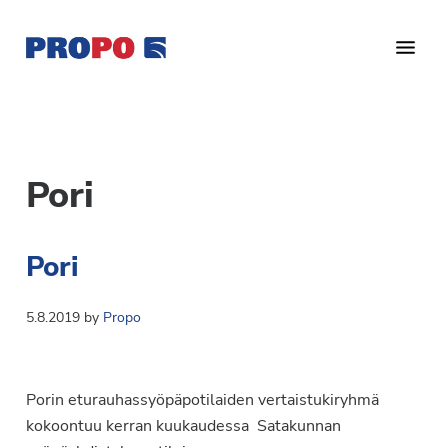
Hyppää
Hyppää
pääsisältöön
alatunnisteeseen
Yhdistys
Propo
on
/
valtakunnallinen
Suomen
potilasjärjestö,
Pori
eturauhassyöpäyhdistys
joka
on
Ry
Pori
perustettu
vuonna
1997.
5.8.2019
by
Propo
Yhdistys
on
Suomen
Porin eturauhassyöpäpotilaiden vertaistukiryhmä
Syöpäyhdistyksen
kokoontuu kerran kuukaudessa Satakunnan
jäsenjärjestö.