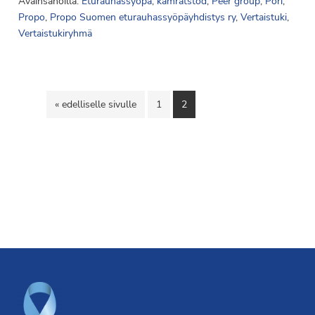
Avainsanoilla:
Eturauhassyöpä
,
kamratstöd
,
Peer group
,
Pori
,
Propo
,
Propo Suomen eturauhassyöpäyhdistys ry
,
Vertaistuki
,
Vertaistukiryhmä
Siirry
Sivu
Sivu
«
edelliselle sivulle
1
2
Footer