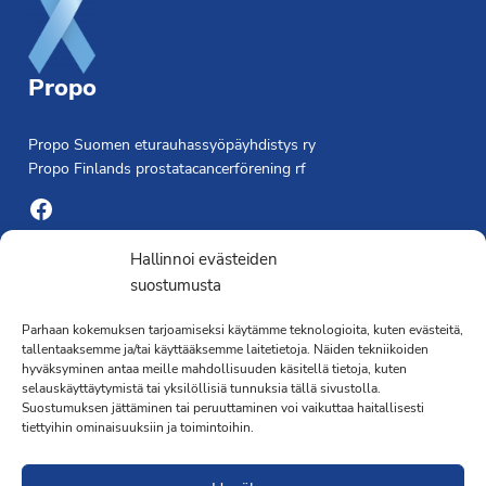
Propo
Propo Suomen eturauhassyöpäyhdistys ry
Propo Finlands prostatacancerförening rf
Facebook
Yhdistyksen toimisto
Hallinnoi evästeiden
suostumusta
Laivapojankatu 3 C, 00180 Helsinki
Parhaan kokemuksen tarjoamiseksi käytämme teknologioita, kuten evästeitä,
toimisto@propo.fi
tallentaaksemme ja/tai käyttääksemme laitetietoja. Näiden tekniikoiden
Saavutettavuusseloste »
hyväksyminen antaa meille mahdollisuuden käsitellä tietoja, kuten
Toiminnanjohtaja
selauskäyttäytymistä tai yksilöllisiä tunnuksia tällä sivustolla.
Suostumuksen jättäminen tai peruuttaminen voi vaikuttaa haitallisesti
tiettyihin ominaisuuksiin ja toimintoihin.
Kimmo Järvinen
Terveydenhoitaja