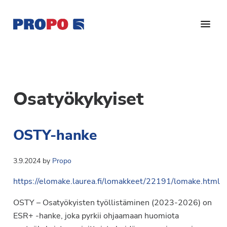
Hyppää
Hyppää
pääsisältöön
alatunnisteeseen
Yhdistys
Propo
on
/
valtakunnallinen
Suomen
potilasjärjestö,
Osatyökykyiset
eturauhassyöpäyhdistys
joka
on
Ry
OSTY-hanke
perustettu
vuonna
1997.
3.9.2024
by
Propo
Yhdistys
https://elomake.laurea.fi/lomakkeet/22191/lomake.html
on
Suomen
OSTY – Osatyökyisten työllistäminen (2023-2026) on
Syöpäyhdistyksen
ESR+ -hanke, joka pyrkii ohjaamaan huomiota
jäsenjärjestö.