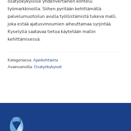
osatyökykyisille yhdenvertainen kohtelu
työmarkkinoilla. Siihen pyritään kehittämällä
palvelumuotoilun avulla työllistämistä tukeva malli,
joka estää ajatusvinoumien aiheuttamaa syrjintää.
Kyselyllä saatavaa tietoa käytetään mallin
kehittämisessä.
Kategoriassa:
Ajankohtaista
Avainsanoilla:
Osatyökykyiset
Footer