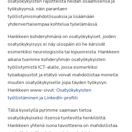
osatyökykyisten rajoitteista heidän osaamisensa ja
työkykyynsä, näin parantaen
työllistymismahdollisuuksia ja lisäämään
yhdenvertaisempaa kohtelua työelämässä.
Hankkeen kohderyhmänä on osatyökykyiset, joiden
osatyökykyisyys ei näy ulospäin eli he kärsivät
esimerkiksi neurologisista tai kipuoireista. Hankkeen
aikana tuemme kohderyhmän osatyökykyisten
työllistymistä ICT-alalle, jossa esimerkiksi
työaikajoustot ja etätyö voivat mahdollistaa monelle
muuten osatyökykyiselle jopa täyden työkyvyn.
Hankkeen www-sivut:
Osatyökykyisten
työllistäminen
ja
LinkedIn-profiili
Tällä kyselyllä pyrimme saamaan tietoa
osatyökykyiseksi itsensä tuntevilta henkilöiltä.
Hankkeen yhtenä isona tavoitteena on mahdollistaa