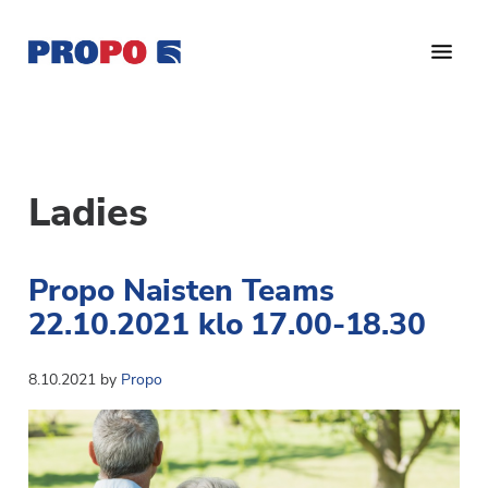
Hyppää
Hyppää
pääsisältöön
alatunnisteeseen
Yhdistys
Propo
on
/
valtakunnallinen
Suomen
potilasjärjestö,
Ladies
eturauhassyöpäyhdistys
joka
on
Ry
Propo Naisten Teams
perustettu
vuonna
22.10.2021 klo 17.00-18.30
1997.
Yhdistys
8.10.2021
by
Propo
on
Suomen
Syöpäyhdistyksen
jäsenjärjestö.