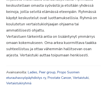
keskustellaan omasta syövästä ja etsitään yhdessä
keinoja, joilla selvitä elämässä eteenpäin. Ryhmässä
käydyt keskustelut ovat luottamuksellisia. Ryhmä on
koulutetun vertaistukiohjaajan ohjaama tai
ammatillisesti ohjattu.
Vertaistuen tärkeintä antia on lisääntynyt ymmärrys
omaan kokemukseen. Oma arkea kuormittava taakka
suhteellistuu ja ottaa vähemmän hallitsevan osan
arjesta. Vertaistuki auttaa toipumaan henkisesti.
Avainsanoilla:
Ladies
,
Peer group
,
Propo Suomen
eturauhassyöpäyhdistys ry
,
Prostate Cancer
,
Vertaistuki
,
Vertaistukiryhmä