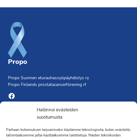
Footer
Propo
Propo Suomen eturauhassyöpäyhdistys ry
Propo Finlands prostatacancerförening rf
Facebook
Yhdistyksen toimisto
Hallinnoi evästeiden
suostumusta
Laivapojankatu 3 C, 00180 Helsinki
Parhaan kokemuksen tarjoamiseksi käytämme teknologioita, kuten evästeitä,
toimisto@propo.fi
tallentaaksemme ja/tai käyttääksemme laitetietoja. Näiden tekniikoiden