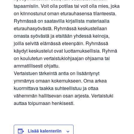
tapaamisiin. Voit olla potilas tai voit olla mies, joka
on kiinnostunut oman eturauhasensa tilanteesta.
Ryhmässä on saatavilla kirjallista materiaalia
eturauhasyövästä. Ryhmässä keskustellaan
omasta syövästä ja etsitään yhdessä keinoja,
joilla selvitä elämässä eteenpäin. Ryhmässä
käydyt keskustelut ovat luottamuksellisia. Ryhmä
on koulutetun vertaistukiohjaajan ohjaama tai
ammatillisesti ohjattu.
Vertaistuen tärkeintä antia on lisääntynyt
ymmärrys omaan kokemukseen. Oma arkea
kuormittava taakka suhteellistuu ja ottaa
vähemmän hallitsevan osan arjesta. Vertaistuki
auttaa toipumaan henkisesti.
Lisää kalenteriin