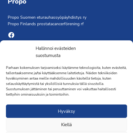
Propo
Propo Suomen eturauhassyöpäyhdistys ry
Propo Finlands prostatacancerförening rf
Facebook
Yhdistyksen toimisto
Hallinnoi evästeiden
suostumusta
Laivapojankatu 3 C, 00180 Helsinki
Parhaan kokemuksen tarjoamiseksi käytämme teknologioita, kuten evästeitä,
toimisto@propo.fi
tallentaaksemme ja/tai käyttääksemme laitetietoja. Näiden tekniikoiden
Saavutettavuusseloste »
hyväksyminen antaa meille mahdollisuuden käsitellä tietoja, kuten
Toiminnanjohtaja
selauskäyttäytymistä tai yksilöllisiä tunnuksia tällä sivustolla.
Suostumuksen jättäminen tai peruuttaminen voi vaikuttaa haitallisesti
tiettyihin ominaisuuksiin ja toimintoihin.
Kimmo Järvinen
Terveydenhoitaja
Hyväksy
041 501 4176
Kiellä