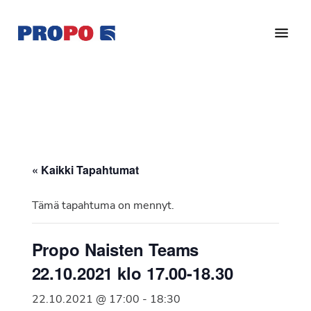
Hyppää
Hyppää
pääsisältöön
alatunnisteeseen
Yhdistys
Propo
on
/
valtakunnallinen
Suomen
potilasjärjestö,
eturauhassyöpäyhdistys
joka
on
Ry
« Kaikki Tapahtumat
perustettu
vuonna
Tämä tapahtuma on mennyt.
1997.
Yhdistys
Propo Naisten Teams
on
22.10.2021 klo 17.00-18.30
Suomen
Syöpäyhdistyksen
22.10.2021 @ 17:00
-
18:30
jäsenjärjestö.