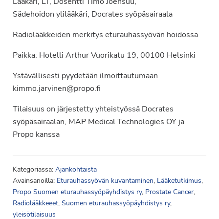
Lääkäri, LT, Dosentti Timo Joensuu,
Sädehoidon ylilääkäri, Docrates syöpäsairaala
Radiolääkkeiden merkitys eturauhassyövän hoidossa
Paikka: Hotelli Arthur Vuorikatu 19, 00100 Helsinki
Ystävällisesti pyydetään ilmoittautumaan
kimmo.jarvinen@propo.fi
Tilaisuus on järjestetty yhteistyössä Docrates
syöpäsairaalan, MAP Medical Technologies OY ja
Propo kanssa
Kategoriassa:
Ajankohtaista
Avainsanoilla:
Eturauhassyövän kuvantaminen
,
Lääketutkimus
,
Propo Suomen eturauhassyöpäyhdistys ry
,
Prostate Cancer
,
Radiolääkkeeet
,
Suomen eturauhassyöpäyhdistys ry
,
yleisötilaisuus