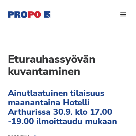
Hyppää
Hyppää
pääsisältöön
alatunnisteeseen
Yhdistys
Propo
on
/
valtakunnallinen
Suomen
potilasjärjestö,
Eturauhassyövän
eturauhassyöpäyhdistys
joka
kuvantaminen
on
Ry
perustettu
vuonna
Ainutlaatuinen tilaisuus
1997.
maanantaina Hotelli
Yhdistys
Arthurissa 30.9. klo 17.00
on
Suomen
-19.00 ilmoittaudu mukaan
Syöpäyhdistyksen
jäsenjärjestö.