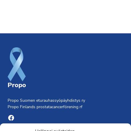
Footer
Propo
Propo Suomen eturauhassyöpäyhdistys ry
Propo Finlands prostatacancerförening rf
Facebook